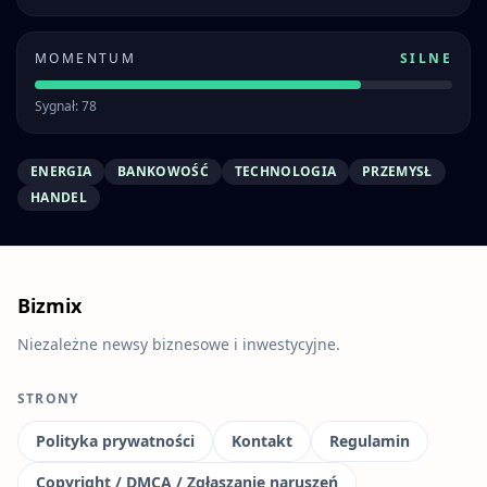
MOMENTUM
SILNE
Sygnał: 78
ENERGIA
BANKOWOŚĆ
TECHNOLOGIA
PRZEMYSŁ
HANDEL
Bizmix
Niezależne newsy biznesowe i inwestycyjne.
STRONY
Polityka prywatności
Kontakt
Regulamin
Copyright / DMCA / Zgłaszanie naruszeń