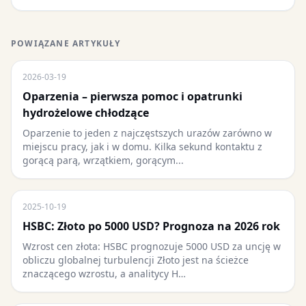
POWIĄZANE ARTYKUŁY
2026-03-19
Oparzenia – pierwsza pomoc i opatrunki
hydrożelowe chłodzące
Oparzenie to jeden z najczęstszych urazów zarówno w
miejscu pracy, jak i w domu. Kilka sekund kontaktu z
gorącą parą, wrzątkiem, gorącym...
2025-10-19
HSBC: Złoto po 5000 USD? Prognoza na 2026 rok
Wzrost cen złota: HSBC prognozuje 5000 USD za uncję w
obliczu globalnej turbulencji Złoto jest na ścieżce
znaczącego wzrostu, a analitycy H…