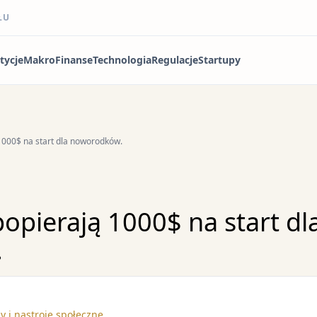
ŁU
tycje
Makro
Finanse
Technologia
Regulacje
Startupy
1000$ na start dla noworodków.
opierają 1000$ na start dl
.
y i nastroje społeczne