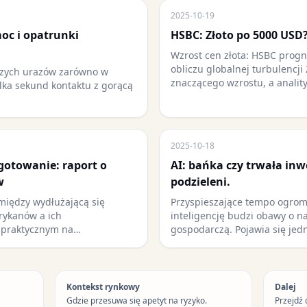
2025-10-19
oc i opatrunki
HSBC: Złoto po 5000 USD
Wzrost cen złota: HSBC prog
obliczu globalnej turbulencji 
tszych urazów zarówno w
znaczącego wzrostu, a analit
ilka sekund kontaktu z gorącą
2025-10-18
ygotowanie: raport o
AI: bańka czy trwała inw
w
podzieleni.
 między wydłużającą się
Przyspieszające tempo ogrom
rykanów a ich
inteligencję budzi obawy o n
 praktycznym na…
gospodarczą. Pojawia się jed
Kontekst rynkowy
Dalej
Gdzie przesuwa się apetyt na ryzyko.
Przejdź 