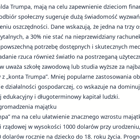
lda Trumpa
, mają na celu zapewnienie dzieciom fin
odbiór społeczny sugeruje dużą świadomość wyzwań, 
niu oszczędności
. Dane wskazują, że jedna na trzy
talnych, a 30% nie stać na nieprzewidziany rachune
a powszechną potrzebę dostępnych i skutecznych m
danie rzuca również światło na postrzeganą użytecz
 uważa szkołę zawodową lub studia wyższe za najbar
 z „konta Trumpa”. Mniej popularne zastosowania o
ie działalności gospodarczej, co wskazuje na dominu
j edukacyjny i długoterminowy kapitał ludzki.
 gromadzenia majątku
mpa” ma na celu ułatwienie znacznego wzrostu majątk
i rządowej w wysokości 1000 dolarów przy urodzeniu, 
dolarów rocznie na dziecko do 18. roku życia. Pro