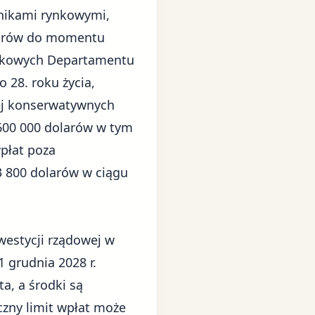
ynikami rynkowymi,
larów do momentu
datkowych Departamentu
 28. roku życia,
iej konserwatywnych
 600 000 dolarów w tym
płat poza
 800 dolarów w ciągu
westycji rządowej w
1 grudnia 2028 r.
, a środki są
czny limit wpłat może