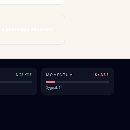
acja pomagają młodzieży
NISKIE
MOMENTUM
SŁABE
Sygnał: 14