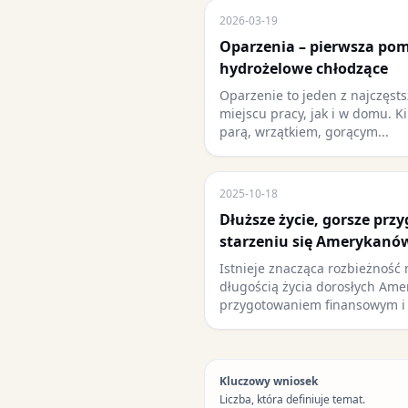
2026-03-19
Oparzenia – pierwsza pom
hydrożelowe chłodzące
Oparzenie to jeden z najczęs
miejscu pracy, jak i w domu. K
parą, wrzątkiem, gorącym...
2025-10-18
Dłuższe życie, gorsze prz
starzeniu się Amerykanó
Istnieje znacząca rozbieżność
długością życia dorosłych Ame
przygotowaniem finansowym i
Kluczowy wniosek
Liczba, która definiuje temat.