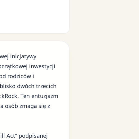
wej inicjatywy
czątkowej inwestycji
od rodziców i
blisko dwóch trzecich
kRock. Ten entuzjazm
zba osób zmaga się z
ll Act” podpisanej