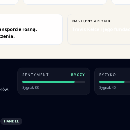
NASTĘPNY ARTYKUŁ
ansporcie rosną.
Travis Kelce i jego fund
zenia.
SENTYMENT
BYCZY
RYZYKO
Sygnał: 83
Sygnał: 40
orów.
HANDEL