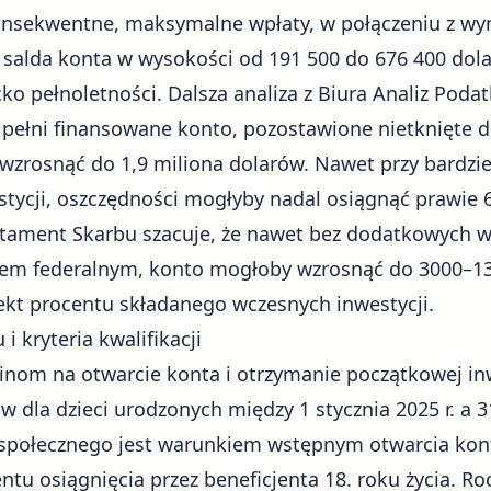
konsekwentne, maksymalne wpłaty, w połączeniu z w
salda konta w wysokości od 191 500 do 676 400 do
ecko pełnoletności. Dalsza analiza z Biura Analiz Po
 pełni finansowane konto, pozostawione nietknięte do
wzrosnąć do 1,9 miliona dolarów. Nawet przy bardz
stycji, oszczędności mogłyby nadal osiągnąć prawie
tament Skarbu szacuje, że nawet bez dodatkowych w
m federalnym, konto mogłoby wzrosnąć do 3000–13
fekt procentu składanego wczesnych inwestycji.
 kryteria kwalifikacji
nom na otwarcie konta i otrzymanie początkowej in
 dla dzieci urodzonych między 1 stycznia 2025 r. a 3
społecznego jest warunkiem wstępnym otwarcia konta
u osiągnięcia przez beneficjenta 18. roku życia. Ro