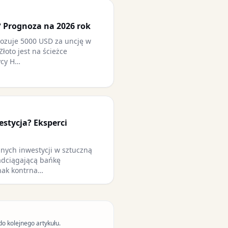
? Prognoza na 2026 rok
nozuje 5000 USD za uncję w
Złoto jest na ścieżce
ycy H…
estycja? Eksperci
nych inwestycji w sztuczną
adciągającą bańkę
nak kontrna…
do kolejnego artykułu.