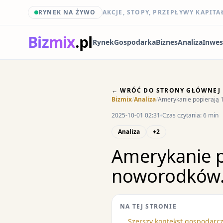
RYNEK NA ŻYWO
AKCJE, STOPY, PRZEPŁYWY KAPITA
Biz
mix
.pl
Rynek
Gospodarka
Biznes
Analiza
Inwes
← WRÓĆ DO STRONY GŁÓWNEJ
Bizmix
/
Analiza
/
Amerykanie popierają 
2025-10-01 02:31
Czas czytania: 6 min
Analiza
+2
Amerykanie p
noworodków
NA TEJ STRONIE
Szerszy kontekst gospodarcz