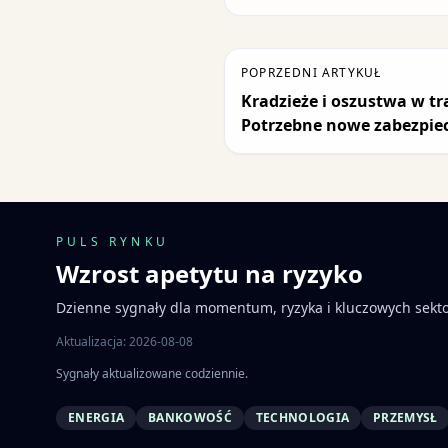
POPRZEDNI ARTYKUŁ
Kradzieże i oszustwa w tr
Potrzebne nowe zabezpiec
PULS RYNKU
Wzrost apetytu na ryzyko
Dzienne sygnały dla momentum, ryzyka i kluczowych sekt
Aktualizacja: 2026-08-08
Sygnały aktualizowane codziennie.
ENERGIA
BANKOWOŚĆ
TECHNOLOGIA
PRZEMYSŁ