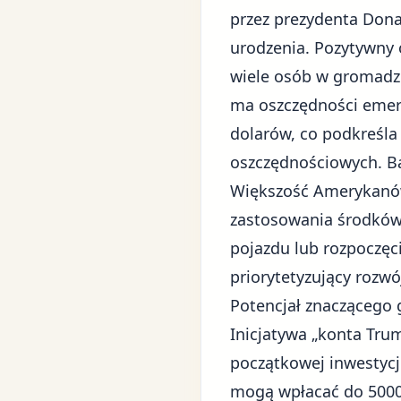
przez prezydenta
Dona
urodzenia. Pozytywny 
wiele osób w
gromadze
ma oszczędności emery
dolarów, co podkreśl
oszczędnościowych. Ba
Większość Amerykanów
zastosowania środków
pojazdu lub rozpoczęc
priorytetyzujący rozwó
Potencjał znaczącego
Inicjatywa „konta Tru
początkowej inwestycj
mogą wpłacać do 5000 