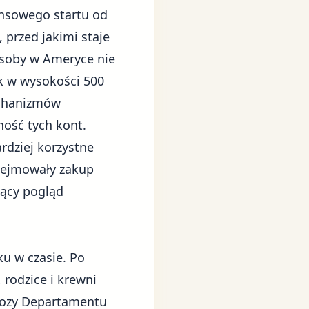
ansowego startu od
przed jakimi staje
 osoby w Ameryce nie
k w wysokości 500
echanizmów
ność tych kont.
dziej korzystne
bejmowały zakup
jący pogląd
u w czasie. Po
rodzice i krewni
gnozy Departamentu