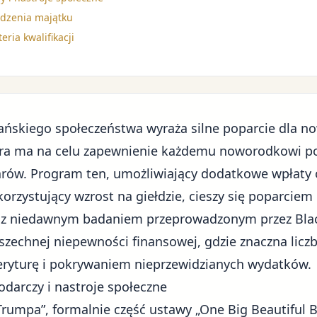
adzenia majątku
ria kwalifikacji
ńskiego społeczeństwa wyraża silne poparcie dla no
óra ma na celu zapewnienie każdemu noworodkowi po
rów. Program ten, umożliwiający dodatkowe wpłaty 
rzystujący wzrost na giełdzie, cieszy się poparciem 
z niedawnym badaniem przeprowadzonym przez Blac
wszechnej
niepewności finansowej
, gdzie znaczna lic
ryturę i pokrywaniem nieprzewidzianych wydatków.
odarczy i nastroje społeczne
umpa”, formalnie część ustawy „One Big Beautiful Bi