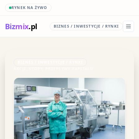
RYNEK NA ŻYWO
Biz
mix
.pl
BIZNES / INWESTYCJE / RYNKI
BIZNES / INWESTYCJE / RYNKI
AKCJE, STOPY, PRZEPŁYWY KAPITAŁU