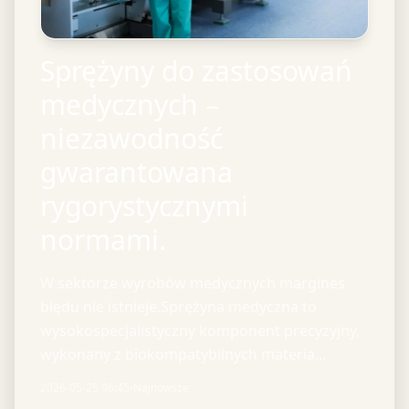
Sprężyny do zastosowań
medycznych –
niezawodność
gwarantowana
rygorystycznymi
normami.
W sektorze wyrobów medycznych margines
błędu nie istnieje.Sprężyna medyczna to
wysokospecjalistyczny komponent precyzyjny,
wykonany z biokompatybilnych materia...
2026-05-25 06:45
Najnowsze