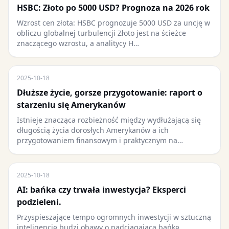
HSBC: Złoto po 5000 USD? Prognoza na 2026 rok
Wzrost cen złota: HSBC prognozuje 5000 USD za uncję w
obliczu globalnej turbulencji Złoto jest na ścieżce
znaczącego wzrostu, a analitycy H…
2025-10-18
Dłuższe życie, gorsze przygotowanie: raport o
starzeniu się Amerykanów
Istnieje znacząca rozbieżność między wydłużającą się
długością życia dorosłych Amerykanów a ich
przygotowaniem finansowym i praktycznym na…
2025-10-18
AI: bańka czy trwała inwestycja? Eksperci
podzieleni.
Przyspieszające tempo ogromnych inwestycji w sztuczną
inteligencję budzi obawy o nadciągającą bańkę