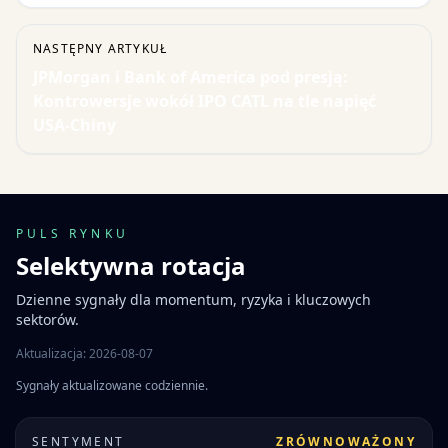
NASTĘPNY ARTYKUŁ
JPMorgan i Bank of America pod presją:
Kontrowersje wokół IPO CATL na tle napięć
USA-Chiny
PULS RYNKU
Selektywna rotacja
Dzienne sygnały dla momentum, ryzyka i kluczowych
sektorów.
Aktualizacja: 2026-08-07
Sygnały aktualizowane codziennie.
SENTYMENT
ZRÓWNOWAŻONY