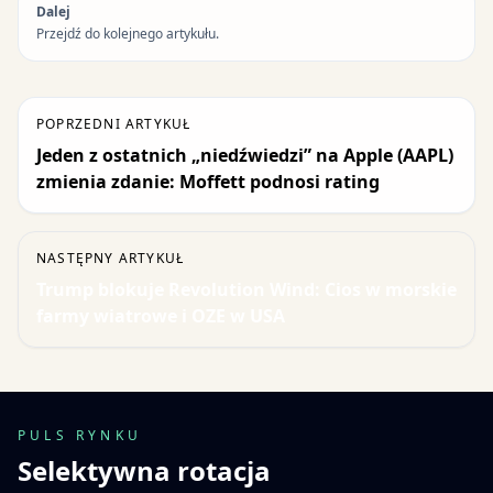
Dalej
Przejdź do kolejnego artykułu.
POPRZEDNI ARTYKUŁ
Jeden z ostatnich „niedźwiedzi” na Apple (AAPL)
zmienia zdanie: Moffett podnosi rating
NASTĘPNY ARTYKUŁ
Trump blokuje Revolution Wind: Cios w morskie
farmy wiatrowe i OZE w USA
PULS RYNKU
Selektywna rotacja