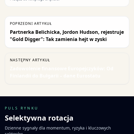
POPRZEDNI ARTYKUŁ
Partnerka Belichicka, Jordon Hudson, rejestruje
"Gold Digger": Tak zamienia hejt w zyski
NASTĘPNY ARTYKUŁ
Zadowolenie finansowe Europejczyków: Od
Finlandii do Bułgarii – dane Eurostatu
PULS RYNKU
Selektywna rotacja
Dzienne sygnały dla momentum, ryzyka i kluczowych
sektorów.