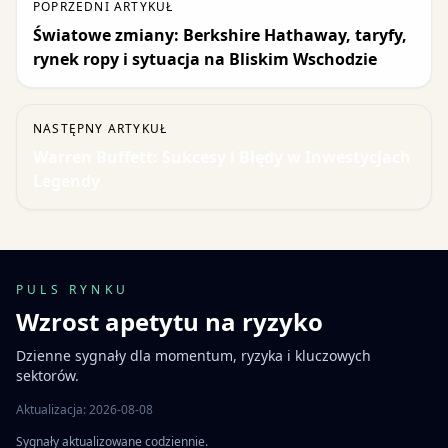
POPRZEDNI ARTYKUŁ
Światowe zmiany: Berkshire Hathaway, taryfy,
rynek ropy i sytuacja na Bliskim Wschodzie
NASTĘPNY ARTYKUŁ
Warren Buffett: Sukcesy i Błędy w Inwestycjach
Legendy
PULS RYNKU
Wzrost apetytu na ryzyko
Dzienne sygnały dla momentum, ryzyka i kluczowych
sektorów.
Aktualizacja: 2026-08-08
Sygnały aktualizowane codziennie.