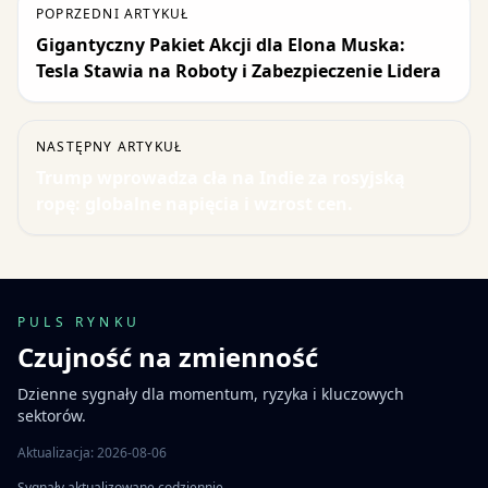
POPRZEDNI ARTYKUŁ
Gigantyczny Pakiet Akcji dla Elona Muska:
Tesla Stawia na Roboty i Zabezpieczenie Lidera
NASTĘPNY ARTYKUŁ
Trump wprowadza cła na Indie za rosyjską
ropę: globalne napięcia i wzrost cen.
PULS RYNKU
Czujność na zmienność
Dzienne sygnały dla momentum, ryzyka i kluczowych
sektorów.
Aktualizacja: 2026-08-06
Sygnały aktualizowane codziennie.