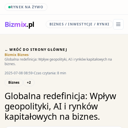
RYNEK NA ŻYWO
Biz
mix
.pl
BIZNES / INWESTYCJE / RYNKI
← WRÓĆ DO STRONY GŁÓWNEJ
Bizmix
/
Biznes
/
Globalna redefinicja: Wpływ geopolityki, AI i rynków kapitałowych na
biznes.
2025-07-08 08:59
Czas czytania: 8 min
Biznes
+2
Globalna redefinicja: Wpływ
geopolityki, AI i rynków
kapitałowych na biznes.