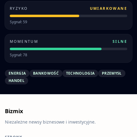
RYZYKO
UMIARKOWANE
Sygnał: 59
MOMENTUM
SILNE
Sygnał: 78
ENERGIA
BANKOWOŚĆ
TECHNOLOGIA
PRZEMYSŁ
HANDEL
Bizmix
Niezależne newsy biznesowe i inwestycyjne.