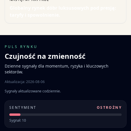
Globalny rynek dóbr luksusowych pod presją:
taryfy i spowolnienie.
PULS RYNKU
Czujność na zmienność
Dzienne sygnały dla momentum, ryzyka i kluczowych
sektorów.
Aktualizacja: 2026-08-06
Sygnały aktualizowane codziennie.
SENTYMENT
OSTROŻNY
Sygnał: 10