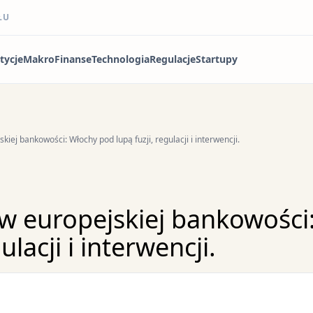
ŁU
tycje
Makro
Finanse
Technologia
Regulacje
Startupy
kiej bankowości: Włochy pod lupą fuzji, regulacji i interwencji.
 w europejskiej bankowości
ulacji i interwencji.