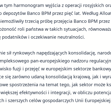
 w tym harmonogram wyjścia z operacji rosyjskich o
 depozytów Banco BPM przez pięć lat. Według Alloat
emożliwiły trzecią próbę przejęcia Banco BPM przez U
ożoność roli państwa w takich sytuacjach, równoważą
ę podatników i oczekiwanie neutralności.
ie sił rynkowych napędzających konsolidację, naro
kompleksowego
pan-europejskiego nadzoru regulacyj
isko fuzji i przejęć w europejskim sektorze bankow
ce się zarówno udaną konsolidacją krajową, jak i wyr
zowe spostrzeżenia na temat tego, jak sektor może k
 większej efektywności i integracji, w obliczu potencj
ch i
szerszych celów gospodarczych Unii Europejskiej