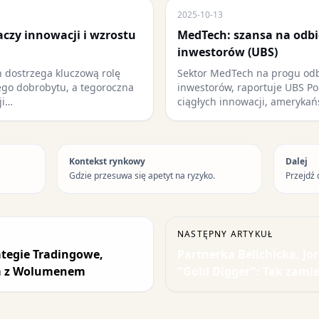
2025-10-13
aczy innowacji i wzrostu
MedTech: szansa na odbi
inwestorów (UBS)
 dostrzega kluczową rolę
Sektor MedTech na progu od
ego dobrobytu, a tegoroczna
inwestorów, raportuje UBS P
ji…
ciągłych innowacji, amerykań
Kontekst rynkowy
Dalej
Gdzie przesuwa się apetyt na ryzyko.
Przejdź 
NASTĘPNY ARTYKUŁ
ategie Tradingowe,
Partnerka Belichicka, Jo
ia z Wolumenem
"Gold Digger": Tak zamie