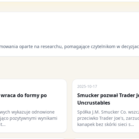
mowania oparte na researchu, pomagające czytelnikom w decyzjac
2025-10-17
 wraca do formy po
Smucker pozwał Trader J
Uncrustables
sowych wykazuje odnowione
Spółka J.M. Smucker Co. wsz
ująco pozytywnymi wynikami
przeciwko Trader Joe's, zarzu
it…
kanapek bez skórki sieci s…