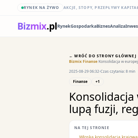
RYNEK NA ŻYWO
AKCJE, STOPY, PRZEPŁYWY KAPITA
Biz
mix
.pl
Rynek
Gospodarka
Biznes
Analiza
Inwes
← WRÓĆ DO STRONY GŁÓWNEJ
Bizmix
/
Finanse
/
Konsolidacja w europejs
2025-08-29 06:32
Czas czytania: 8 min
Finanse
+1
Konsolidacja
lupą fuzji, reg
NA TEJ STRONIE
Włoska konsolidacja krajowa