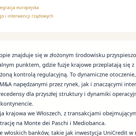
tegracja europejska
o i interwencji rządowych
pie znajduje się w
złożonym środowisku
przyspieszo
alnym punktem, gdzie fuzje krajowe przeplatają się z
żoną kontrolą regulacyjną. To dynamiczne otoczenie,
M&A napędzanymi przez rynek, jak i znaczącymi int
cedensy dla przyszłej struktury i dynamiki operacyjn
 kontynencie.
a krajowa we Włoszech, z transakcjami obejmującym
ntrację na Monte dei Paschi i Mediobanca.
e włoskich banków, takie jak inwestycja UniCredit w 