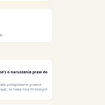
h.
oe's o naruszenie praw do
częła postępowanie prawne
cając, że nowa linia mrożonych