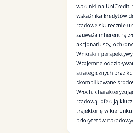
warunki na UniCredit,
wskaźnika kredytów do
rządowe skutecznie uni
zauważa inherentną zł
akcjonariuszy, ochron
Wnioski i perspektywy
Wzajemne oddziaływan
strategicznych oraz 
skomplikowane środow
Włoch, charakteryzują
rządową, oferują kluc
trajektorię w kierunku
priorytetów narodowy