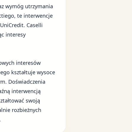
raz wymóg utrzymania
tiego, te interwencje
niCredit. Caselli
c interesy
dowych interesów
nego
kształtuje wysoce
ym. Doświadczenia
aźną interwencją
ształtować swoją
alnie rozbieżnych
.