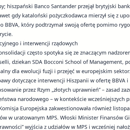
y; hiszpański Banco Santander przejął brytyjski bank
awet gdy kataloński pożyczkodawca mierzył się z upor
ego BBVA, który podtrzymał swoją ofertę pomimo ryg
rycie.
yjnego i interwencji rządowych
onsolidacji często spotyka się ze znaczącym nadzore
elli, dziekan SDA Bocconi School of Management, p
alny dla ewolucji fuzji i przejęć w europejskim sekt
bawy dotyczące interwencji Hiszpanii w ofertę BBVA 
sowanie przez Rzym „złotych uprawnień” – zasad za
eństwa narodowego – w kontekście wcześniejszych p
Komisja Europejska zakwestionowała również listop
łów w uratowanym MPS. Włoski Minister Finansów Gia
rawności” wyjścia z udziałów w MPS i wcześniej nałoż