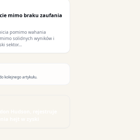
cie mimo braku zaufania
bicia pomimo wahania
omimo solidnych wyników i
ski sektor…
do kolejnego artykułu.
rdon Hudson, rejestruje
nia hejt w zyski