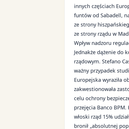
innych częściach Europ
funtów od Sabadell, n
ze strony hiszpański
ze strony rządu w Mad
Wpływ nadzoru regulac
Jednakże dążenie do k
rządowym. Stefano Cas
ważny przypadek studi
Europejska wyraziła o
zakwestionowała zasto
celu ochrony bezpiecz
przejęcia Banco BPM. 
włoski rząd 15% udzia
bronił „absolutnej pop