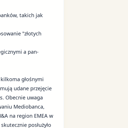
banków, takich jak
osowanie "złotych
egicznymi a pan-
 kilkoma głośnymi
jmują udane przejęcie
fis. Obecnie uwaga
owaniu Mediobanca,
ń M&A na region EMEA w
skutecznie posłużyło