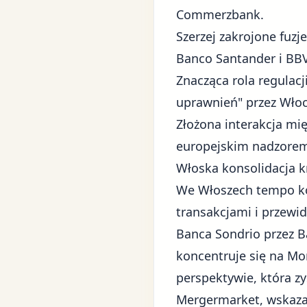
Commerzbank.
Szerzej zakrojone fuzj
Banco Santander i BB
Znacząca rola regulac
uprawnień" przez Włoc
Złożona interakcja mi
europejskim nadzore
Włoska konsolidacja 
We Włoszech tempo ko
transakcjami i przewi
Banca Sondrio przez Ba
koncentruje się na Mo
perspektywie, która z
Mergermarket, wskazał