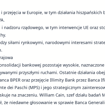
e i przejęcia w Europie, w tym działania hiszpańskich 
VA.
ji i nadzoru rządowego, w tym interwencje UE oraz st
hy.
ędzy siłami rynkowymi, narodowymi interesami strat
m.
krajowa
nsolidacji bankowej pozostaje wysokie, naznaczone
dywanymi przyszłymi ruchami. Ostatnie działania obe
nca BPER oraz przejęcie Illimity Bank przez Banca I
nte dei Paschi (MPS) i jego strategicznym zainteres
yskuje na znaczeniu. William Cain, szef działu bada
, że niedawne głosowanie w sprawie Banca Generali 