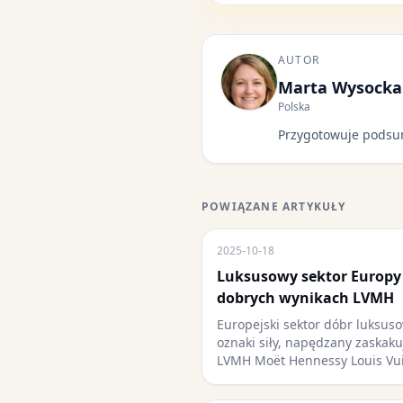
AUTOR
Marta Wysocka
Polska
Przygotowuje podsu
POWIĄZANE ARTYKUŁY
2025-10-18
Luksusowy sektor Europy
dobrych wynikach LVMH
Europejski sektor dóbr luksu
oznaki siły, napędzany zaskak
LVMH Moët Hennessy Louis Vu