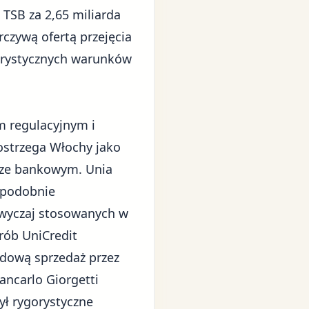
 TSB za 2,65 miliarda
czywą ofertą przejęcia
orystycznych warunków
m regulacyjnym i
ostrzega Włochy jako
orze bankowym. Unia
i podobnie
zwyczaj stosowanych w
rób UniCredit
adową sprzedaż przez
ncarlo Giorgetti
ył rygorystyczne