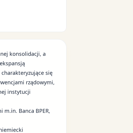
nej konsolidacji, a
 ekspansją
 charakteryzujące się
erwencjami rządowymi,
ej instytucji
i m.in. Banca BPER,
niemiecki