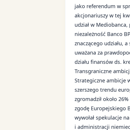
jako referendum w spr
akcjonariuszy w tej k
udział w Mediobanca, 
niezależność Banco B
znaczącego udziału, a 
uważana za prawdopodo
działu finansów ds. k
Transgraniczne ambicje
Strategiczne ambicje w
szerszego trendu europ
zgromadził około 26%
zgodę Europejskiego B
wywołał spekulacje na
i administracji niemie