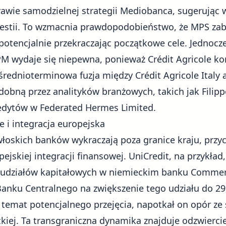
awie samodzielnej strategii Mediobanca, sugerując w
westii. To wzmacnia prawdopodobieństwo, że MPS zab
potencjalnie przekraczając początkowe cele. Jednoc
PM wydaje się niepewna, ponieważ Crédit Agricole k
średnioterminowa fuzja między Crédit Agricole Italy
bną przez analityków branżowych, takich jak Filippo 
redytów w Federated Hermes Limited.
 i integracja europejska
łoskich banków wykraczają poza granice kraju, przyc
ejskiej integracji finansowej. UniCredit, na przykład,
 udziałów kapitałowych w niemieckim banku Commer
anku Centralnego na zwiększenie tego udziału do 29
 temat potencjalnego przejęcia, napotkał on opór 
ckiej. Ta transgraniczna dynamika znajduje odzwierci