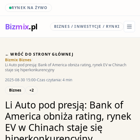
RYNEK NA ŻYWO
Biz
mix
.pl
BIZNES / INWESTYCJE / RYNKI
← WRÓĆ DO STRONY GŁÓWNEJ
Bizmix
/
Biznes
/
Li Auto pod presją: Bank of America obniża rating, rynek EV w Chinach
staje się hiperkonkurencyjny
2025-08-30 15:00
Czas czytania: 4 min
Biznes
+2
Li Auto pod presją: Bank of
America obniża rating, rynek
EV w Chinach staje się
hiperkonkurencyjny