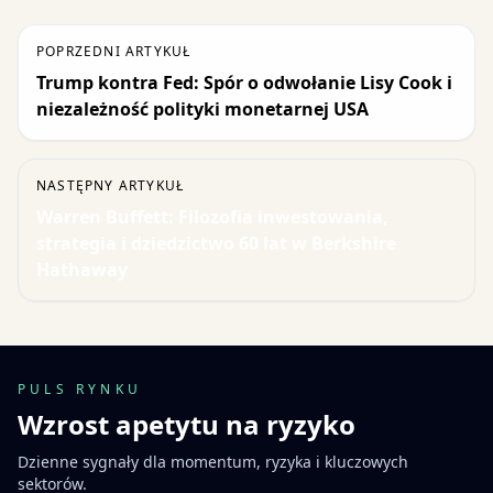
POPRZEDNI ARTYKUŁ
Trump kontra Fed: Spór o odwołanie Lisy Cook i
niezależność polityki monetarnej USA
NASTĘPNY ARTYKUŁ
Warren Buffett: Filozofia inwestowania,
strategia i dziedzictwo 60 lat w Berkshire
Hathaway
PULS RYNKU
Wzrost apetytu na ryzyko
Dzienne sygnały dla momentum, ryzyka i kluczowych
sektorów.