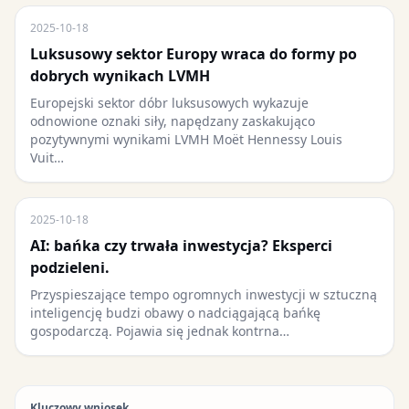
2025-10-18
Luksusowy sektor Europy wraca do formy po
dobrych wynikach LVMH
Europejski sektor dóbr luksusowych wykazuje
odnowione oznaki siły, napędzany zaskakująco
pozytywnymi wynikami LVMH Moët Hennessy Louis
Vuit…
2025-10-18
AI: bańka czy trwała inwestycja? Eksperci
podzieleni.
Przyspieszające tempo ogromnych inwestycji w sztuczną
inteligencję budzi obawy o nadciągającą bańkę
gospodarczą. Pojawia się jednak kontrna…
Kluczowy wniosek