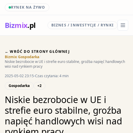
RYNEK NA ŻYWO
Biz
mix
.pl
BIZNES / INWESTYCJE / RYNKI
← WRÓĆ DO STRONY GŁÓWNEJ
Bizmix
/
Gospodarka
/
Niskie bezrobocie w UE i strefie euro stabilne, groźba napięć handlowych
wisi nad rynkiem pracy
2025-05-02 23:15
Czas czytania: 4 min
Gospodarka
+2
Niskie bezrobocie w UE i
strefie euro stabilne, groźba
napięć handlowych wisi nad
rynkiem pracy