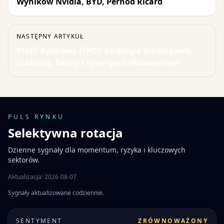
Wyników Nvidia, BYD, Pernod Ricard
NASTĘPNY ARTYKUŁ
Profil Rynkowy (TPO): Strategie Tradingowe,
Scalping, Swing i Synergia z Wolumenem
PULS RYNKU
Selektywna rotacja
Dzienne sygnały dla momentum, ryzyka i kluczowych
sektorów.
Aktualizacja: 2026-08-07
Sygnały aktualizowane codziennie.
SENTYMENT
ZRÓWNOWAŻONY