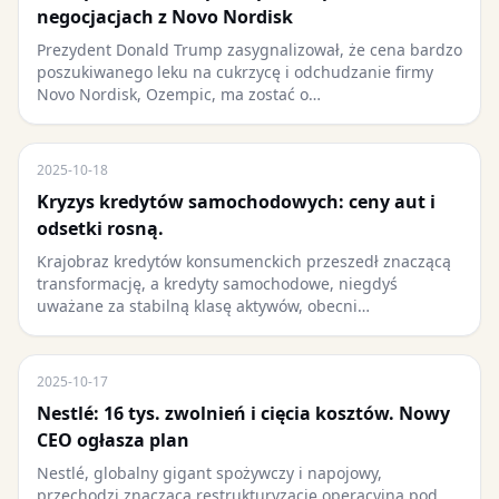
negocjacjach z Novo Nordisk
Prezydent Donald Trump zasygnalizował, że cena bardzo
poszukiwanego leku na cukrzycę i odchudzanie firmy
Novo Nordisk, Ozempic, ma zostać o…
2025-10-18
Kryzys kredytów samochodowych: ceny aut i
odsetki rosną.
Krajobraz kredytów konsumenckich przeszedł znaczącą
transformację, a kredyty samochodowe, niegdyś
uważane za stabilną klasę aktywów, obecni…
2025-10-17
Nestlé: 16 tys. zwolnień i cięcia kosztów. Nowy
CEO ogłasza plan
Nestlé, globalny gigant spożywczy i napojowy,
przechodzi znaczącą restrukturyzację operacyjną pod