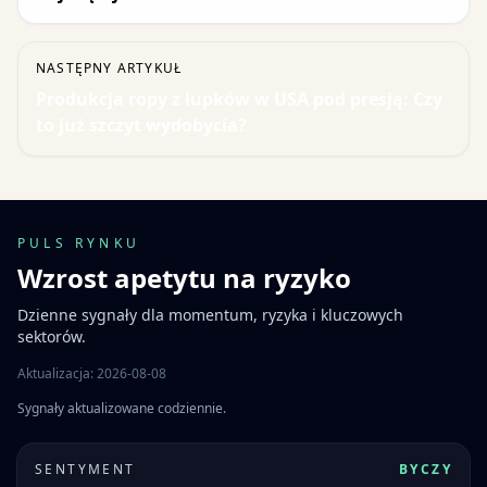
NASTĘPNY ARTYKUŁ
Produkcja ropy z łupków w USA pod presją: Czy
to już szczyt wydobycia?
PULS RYNKU
Wzrost apetytu na ryzyko
Dzienne sygnały dla momentum, ryzyka i kluczowych
sektorów.
Aktualizacja: 2026-08-08
Sygnały aktualizowane codziennie.
SENTYMENT
BYCZY