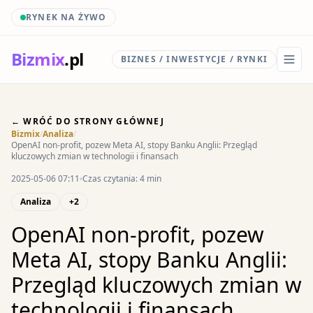
RYNEK NA ŻYWO
Biz
mix
.pl
BIZNES / INWESTYCJE / RYNKI
← WRÓĆ DO STRONY GŁÓWNEJ
Bizmix
/
Analiza
/
OpenAI non-profit, pozew Meta AI, stopy Banku Anglii: Przegląd
kluczowych zmian w technologii i finansach
2025-05-06 07:11
Czas czytania: 4 min
Analiza
+2
OpenAI non-profit, pozew
Meta AI, stopy Banku Anglii:
Przegląd kluczowych zmian w
technologii i finansach