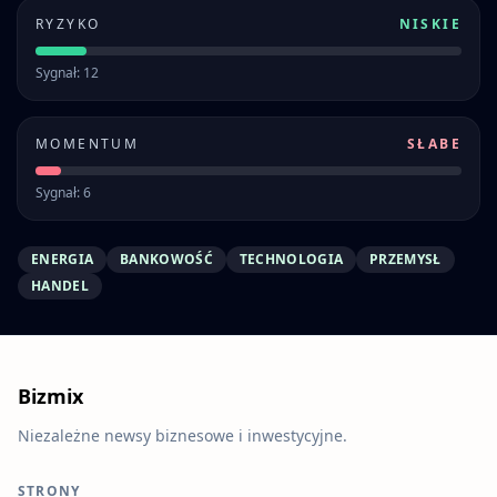
RYZYKO
NISKIE
Sygnał: 12
MOMENTUM
SŁABE
Sygnał: 6
ENERGIA
BANKOWOŚĆ
TECHNOLOGIA
PRZEMYSŁ
HANDEL
Bizmix
Niezależne newsy biznesowe i inwestycyjne.
STRONY