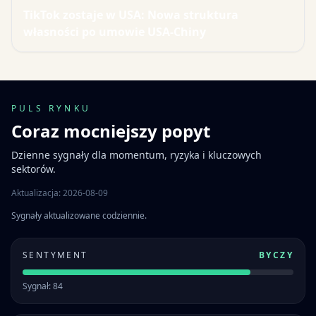
TikTok zostaje w USA: Nowa struktura
własności po umowie USA-Chiny
PULS RYNKU
Coraz mocniejszy popyt
Dzienne sygnały dla momentum, ryzyka i kluczowych
sektorów.
Aktualizacja: 2026-08-09
Sygnały aktualizowane codziennie.
SENTYMENT
BYCZY
Sygnał: 84