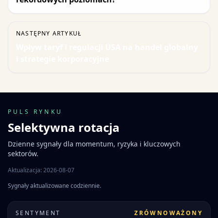
NASTĘPNY ARTYKUŁ
Wpływ taryf i regulacji USA na handel globalny
i strategie korporacyjne
PULS RYNKU
Selektywna rotacja
Dzienne sygnały dla momentum, ryzyka i kluczowych
sektorów.
Aktualizacja: 2026-08-07
Sygnały aktualizowane codziennie.
SENTYMENT
ZRÓWNOWAŻONY