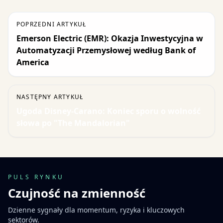
POPRZEDNI ARTYKUŁ
Emerson Electric (EMR): Okazja Inwestycyjna w
Automatyzacji Przemysłowej według Bank of
America
NASTĘPNY ARTYKUŁ
Ugoda Disney-Carano: Koniec sporu o wolność
słowa po "The Mandalorian"
PULS RYNKU
Czujność na zmienność
Dzienne sygnały dla momentum, ryzyka i kluczowych
sektorów.