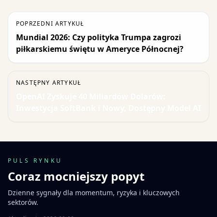
POPRZEDNI ARTYKUŁ
Mundial 2026: Czy polityka Trumpa zagrozi
piłkarskiemu świętu w Ameryce Północnej?
NASTĘPNY ARTYKUŁ
OpenAI Zyskuje 40 Miliardów Dolarów:
Inwestycja SoftBank i Nowy, Dostępny Model AI
PULS RYNKU
Coraz mocniejszy popyt
Dzienne sygnały dla momentum, ryzyka i kluczowych
sektorów.