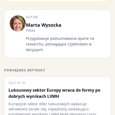
AUTOR
Marta Wysocka
Polska
Przygotowuje podsumowania oparte na
researchu, pomagające czytelnikom w
decyzjach.
POWIĄZANE ARTYKUŁY
2025-10-18
Luksusowy sektor Europy wraca do formy po
dobrych wynikach LVMH
Europejski sektor dóbr luksusowych wykazuje
odnowione oznaki siły, napędzany zaskakująco
pozytywnymi wynikami LVMH Moët Hennessy Louis