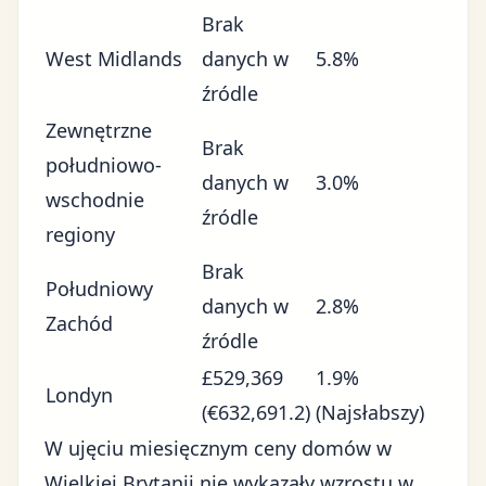
Brak
West Midlands
danych w
5.8%
źródle
Zewnętrzne
Brak
południowo-
danych w
3.0%
wschodnie
źródle
regiony
Brak
Południowy
danych w
2.8%
Zachód
źródle
£529,369
1.9%
Londyn
(€632,691.2)
(Najsłabszy)
W ujęciu miesięcznym ceny domów w
Wielkiej Brytanii nie wykazały wzrostu w