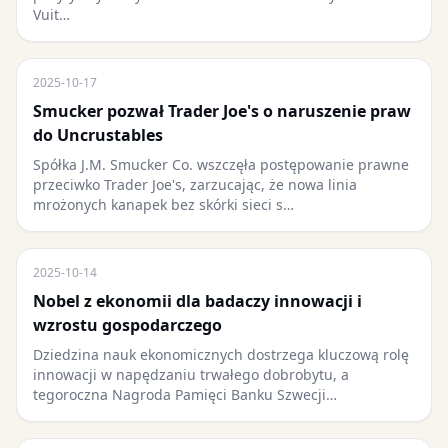
Vuit…
2025-10-17
Smucker pozwał Trader Joe's o naruszenie praw
do Uncrustables
Spółka J.M. Smucker Co. wszczęła postępowanie prawne
przeciwko Trader Joe's, zarzucając, że nowa linia
mrożonych kanapek bez skórki sieci s…
2025-10-14
Nobel z ekonomii dla badaczy innowacji i
wzrostu gospodarczego
Dziedzina nauk ekonomicznych dostrzega kluczową rolę
innowacji w napędzaniu trwałego dobrobytu, a
tegoroczna Nagroda Pamięci Banku Szwecji…