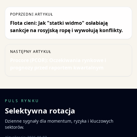
POPRZEDNI ARTYKUŁ
Flota cieni: Jak "statki widmo" osłabiają
sankcje na rosyjską ropę i wywołują konflikty.
NASTĘPNY ARTYKUŁ
Procore (PCOR): Oczekiwania rynkowe i
prognozy przed raportem kwartalnym
PULS RYNKU
Selektywna rotacja
Dzienne sygnały dla momentum, ryzyka i kluczowych
sektorów.