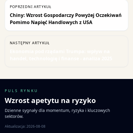
POPRZEDNI ARTYKUŁ
Chiny: Wzrost Gospodarczy Powyżej Oczekiwań
Pomimo Napięć Handlowych z USA
NASTĘPNY ARTYKUŁ
Ekonomia pod rządami Trumpa: wpływ na
handel, technologię i finanse - analiza 2025
PULS RYNKU
Wzrost apetytu na ryzyko
Dzienne sygnały dla momentum, ryzyka i kluczowych
sektorów.
Aktualizacja: 2026-08-08