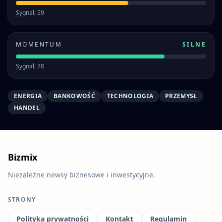
Sygnał: 59
MOMENTUM
SILNE
Sygnał: 78
ENERGIA
BANKOWOŚĆ
TECHNOLOGIA
PRZEMYSŁ
HANDEL
Bizmix
Niezależne newsy biznesowe i inwestycyjne.
STRONY
Polityka prywatności
Kontakt
Regulamin