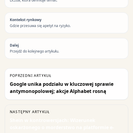
Liczba, która definiuje temat.
Kontekst rynkowy
Gdzie przesuwa się apetyt na ryzyko.
Dalej
Przejdź do kolejnego artykułu.
POPRZEDNI ARTYKUŁ
Google unika podziału w kluczowej sprawie
antymonopolowej; akcje Alphabet rosną
NASTĘPNY ARTYKUŁ
Shein w kontrowersjach: Wizerunek
oskarżonego o morderstwo na platformie e-