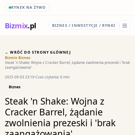
RYNEK NA ŻYWO
Biz
mix
.pl
BIZNES / INWESTYCJE / RYNKI
← WRÓĆ DO STRONY GŁÓWNEJ
Bizmix
/
Biznes
/
Steak 'n Shake: Wojna z Cracker Barrel, żądanie zwolnienia prezeski i 'brak
zaangażowania'
2025-09-03 23:10
Czas czytania: 6 min
Biznes
Steak 'n Shake: Wojna z
Cracker Barrel, żądanie
zwolnienia prezeski i 'brak
zaangażowania'