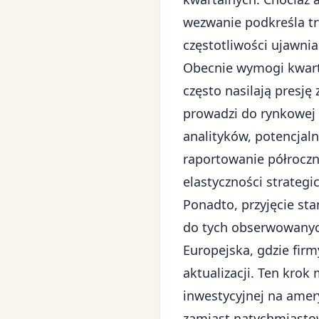
wezwanie podkreśla t
częstotliwości ujawnia
Obecnie wymogi kwarta
często nasilają presj
prowadzi do rynkowej o
analityków, potencjal
raportowanie półroczn
elastyczności strategi
Ponadto, przyjęcie st
do tych obserwowanych
Europejska, gdzie firm
aktualizacji. Ten krok 
inwestycyjnej na amer
zamiast natychmiastow