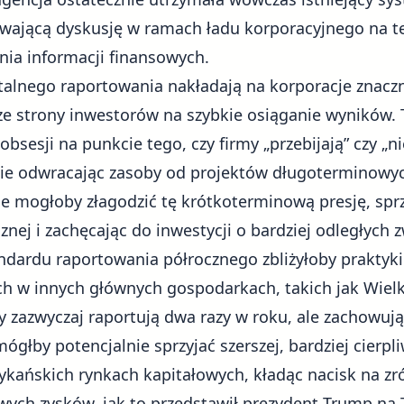
rwającą dyskusję w ramach ładu korporacyjnego na 
nia informacji finansowych.
lnego raportowania nakładają na korporacje znaczn
ę ze strony inwestorów na szybkie osiąganie wyników.
bsesji na punkcie tego, czy firmy „przebijają” czy „n
nie odwracając zasoby od projektów długoterminowych
e mogłoby złagodzić tę krótkoterminową presję, sprz
cznej i zachęcając do inwestycji o bardziej odległych 
andardu raportowania półrocznego zbliżyłoby praktyk
 w innych głównych gospodarkach, takich jak Wielka
y zazwyczaj raportują dwa razy w roku, ale zachowują
mógłby potencjalnie sprzyjać szerszej, bardziej cierpliw
ykańskich rynkach kapitałowych, kładąc nacisk na 
ych zysków, jak to przedstawił prezydent Trump na T