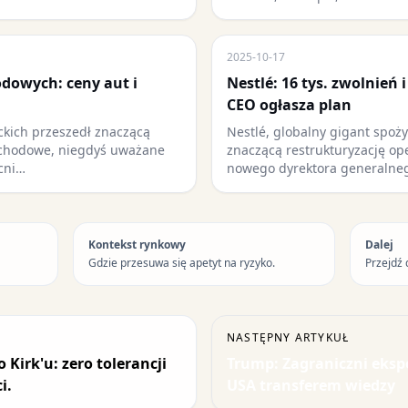
2025-10-17
dowych: ceny aut i
Nestlé: 16 tys. zwolnień 
CEO ogłasza plan
kich przeszedł znaczącą
Nestlé, globalny gigant spoż
ochodowe, niegdyś uważane
znaczącą restrukturyzację o
ecni…
nowego dyrektora generalne
Kontekst rynkowy
Dalej
Gdzie przesuwa się apetyt na ryzyko.
Przejdź 
NASTĘPNY ARTYKUŁ
 Kirk'u: zero tolerancji
Trump: Zagraniczni eksp
i.
USA transferem wiedzy