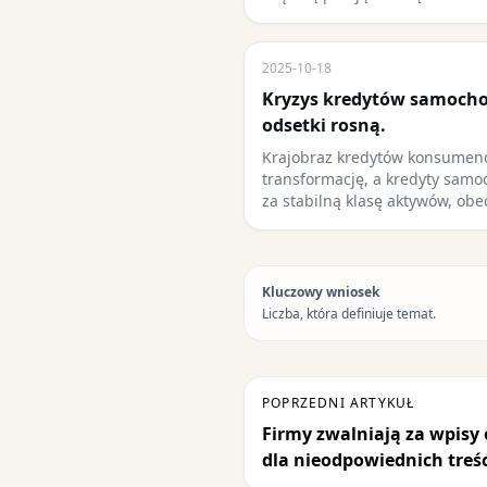
2025-10-18
Kryzys kredytów samocho
odsetki rosną.
Krajobraz kredytów konsumenc
transformację, a kredyty sam
za stabilną klasę aktywów, ob
Kluczowy wniosek
Liczba, która definiuje temat.
POPRZEDNI ARTYKUŁ
Firmy zwalniają za wpisy o
dla nieodpowiednich treśc