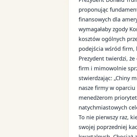
proponując fundament
finansowych dla amery
wymagałaby zgody
Ko
kosztów ogólnych prze
podejścia wśród firm,
Prezydent twierdzi, ż
firm i mimowolnie spr
stwierdzając: „
Chiny
ma
nasze firmy w oparciu 
menedżerom prioryteto
natychmiastowych cel
To nie pierwszy raz, 
swojej poprzedniej ka
kwartalnych. Chociaż 