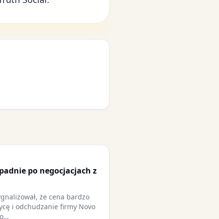
adnie po negocjacjach z
gnalizował, że cena bardzo
ycę i odchudzanie firmy Novo
 o…