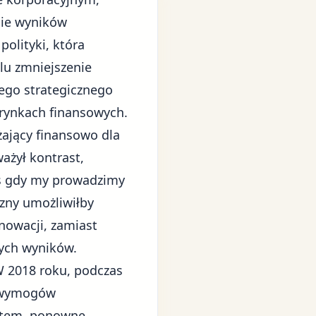
nie wyników
olityki, która
lu zmniejszenie
ego strategicznego
 rynkach finansowych.
żający finansowo dla
ażył kontrast,
as gdy my prowadzimy
czny umożliwiłby
nowacji, zamiast
ych wyników.
W 2018 roku, podczas
d wymogów
ystem, ponowne