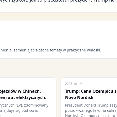
nienia, zamieniając złożone tematy w praktyczne wnioski.
2025-10-19
ojazdów w Chinach.
Trump: Cena Ozempicu sp
em aut elektrycznych.
Novo Nordisk
rycznych (EV), zdominowany
Prezydent Donald Trump zasy
znajduje się pod coraz
poszukiwanego leku na cukrz
o…
Nordisk, Ozempic, ma zostać