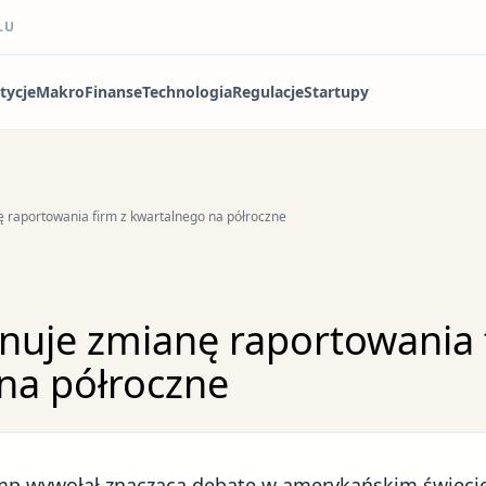
ŁU
tycje
Makro
Finanse
Technologia
Regulacje
Startupy
 raportowania firm z kwartalnego na półroczne
uje zmianę raportowania 
na półroczne
mp
wywołał znaczącą debatę w amerykańskim świeci