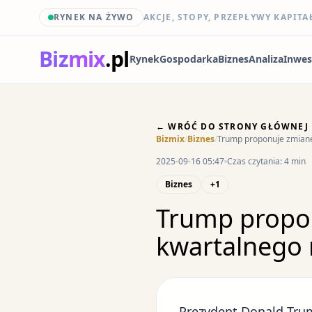
RYNEK NA ŻYWO
AKCJE, STOPY, PRZEPŁYWY KAPITA
Biz
mix
.pl
Rynek
Gospodarka
Biznes
Analiza
Inwes
← WRÓĆ DO STRONY GŁÓWNEJ
Bizmix
/
Biznes
/
Trump proponuje zmianę
2025-09-16 05:47
Czas czytania: 4 min
Biznes
+1
Trump propon
kwartalnego 
Prezydent
Donald Tru