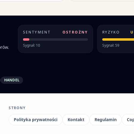
SENTYMENT
OSTROŻNY
RYZYKO
U
Sygnał: 10
Sygnał: 59
orów.
HANDEL
STRONY
Polityka prywatności
Kontakt
Regulamin
Cop