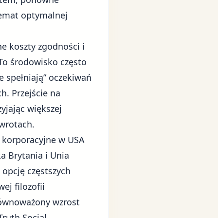
temat optymalnej
e koszty zgodności i
 To środowisko często
ie spełniają” oczekiwań
. Przejście na
yjając większej
zwrotach.
i korporacyjne w USA
 Brytania i Unia
 opcję częstszych
ej filozofii
zrównoważony wzrost
ruth Social.