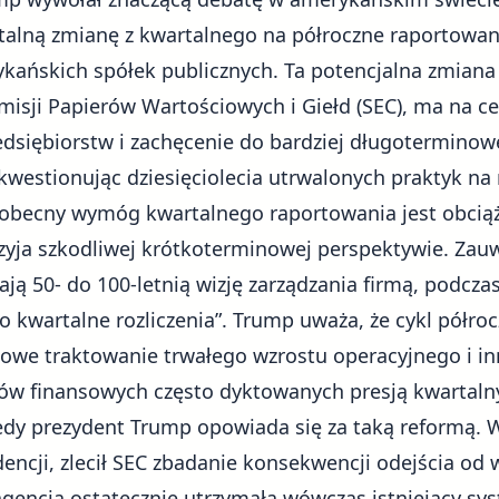
alną zmianę z kwartalnego na półroczne raportowa
kańskich spółek publicznych. Ta potencjalna zmiana p
misji Papierów Wartościowych i Giełd (SEC)
, ma na ce
dsiębiorstw i zachęcenie do bardziej długoterminow
 kwestionując dziesięciolecia utrwalonych praktyk na
e obecny wymóg kwartalnego raportowania jest obcią
zyja szkodliwej krótkoterminowej perspektywie. Zauw
ją 50- do 100-letnią wizję zarządzania firmą, podcz
o kwartalne rozliczenia”. Trump uważa, że cykl półro
we traktowanie trwałego wzrostu operacyjnego i in
ów finansowych często dyktowanych presją kwartaln
kiedy prezydent Trump opowiada się za taką reformą. 
dencji, zlecił SEC zbadanie konsekwencji odejścia o
agencja ostatecznie utrzymała wówczas istniejący s