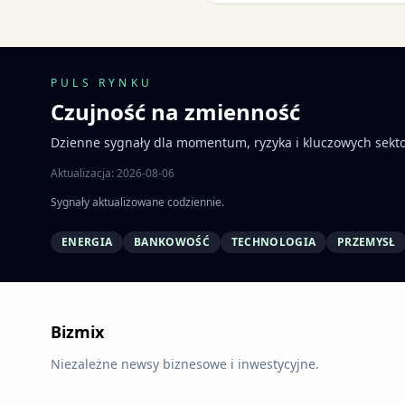
PULS RYNKU
Czujność na zmienność
Dzienne sygnały dla momentum, ryzyka i kluczowych sekt
Aktualizacja: 2026-08-06
Sygnały aktualizowane codziennie.
ENERGIA
BANKOWOŚĆ
TECHNOLOGIA
PRZEMYSŁ
Bizmix
Niezależne newsy biznesowe i inwestycyjne.