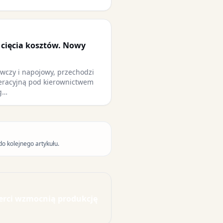
i cięcia kosztów. Nowy
ywczy i napojowy, przechodzi
peracyjną pod kierownictwem
g…
do kolejnego artykułu.
erci wzmocnią produkcję