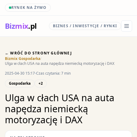
RYNEK NA ŻYWO
Biz
mix
.pl
BIZNES / INWESTYCJE / RYNKI
← WRÓĆ DO STRONY GŁÓWNEJ
Bizmix
/
Gospodarka
/
Ulga w cłach USA na auta napędza niemiecką motoryzację i DAX
2025-04-30 15:17
Czas czytania: 7 min
Gospodarka
+2
Ulga w cłach USA na auta
napędza niemiecką
motoryzację i DAX