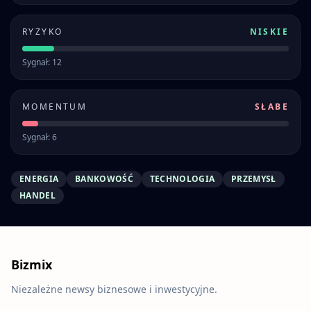
RYZYKO
NISKIE
Sygnał: 12
MOMENTUM
SŁABE
Sygnał: 6
ENERGIA
BANKOWOŚĆ
TECHNOLOGIA
PRZEMYSŁ
HANDEL
Bizmix
Niezależne newsy biznesowe i inwestycyjne.