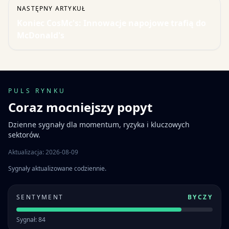
NASTĘPNY ARTYKUŁ
Koniec CosMc's: Innowacje napojowe trafią do
McDonald's
PULS RYNKU
Coraz mocniejszy popyt
Dzienne sygnały dla momentum, ryzyka i kluczowych
sektorów.
Aktualizacja: 2026-08-09
Sygnały aktualizowane codziennie.
SENTYMENT
BYCZY
Sygnał: 84