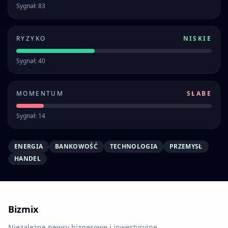
Sygnał: 83
RYZYKO
NISKIE
Sygnał: 40
MOMENTUM
SŁABE
Sygnał: 14
ENERGIA
BANKOWOŚĆ
TECHNOLOGIA
PRZEMYSŁ
HANDEL
Bizmix
Niezależne newsy biznesowe i inwestycyjne.