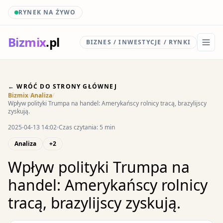
RYNEK NA ŻYWO
Biz
mix
.pl
BIZNES / INWESTYCJE / RYNKI
← WRÓĆ DO STRONY GŁÓWNEJ
Bizmix
/
Analiza
/
Wpływ polityki Trumpa na handel: Amerykańscy rolnicy tracą, brazylijscy
zyskują.
2025-04-13 14:02
Czas czytania: 5 min
Analiza
+2
Wpływ polityki Trumpa na
handel: Amerykańscy rolnicy
tracą, brazylijscy zyskują.