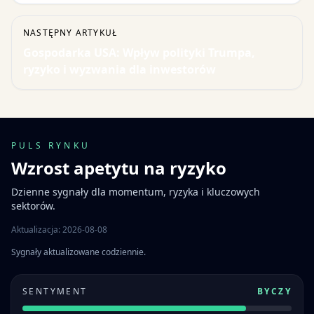
NASTĘPNY ARTYKUŁ
Gospodarka USA: Wpływ polityki Trumpa,
ryzyko i wyzwania dla inwestorów
PULS RYNKU
Wzrost apetytu na ryzyko
Dzienne sygnały dla momentum, ryzyka i kluczowych
sektorów.
Aktualizacja: 2026-08-08
Sygnały aktualizowane codziennie.
SENTYMENT
BYCZY