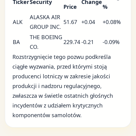
Ticker
Security
Change
Price
%
ALASKA AIR
ALK
51.67
+0.04
+0.08%
GROUP INC.
THE BOEING
BA
229.74
-0.21
-0.09%
CO.
Rozstrzygnięcie tego pozwu podkreśla
ciągłe wyzwania, przed którymi stoją
producenci lotniczy w zakresie jakości
produkcji i
nadzoru regulacyjnego
,
zwłaszcza w świetle ostatnich głośnych
incydentów z udziałem krytycznych
komponentów samolotów.