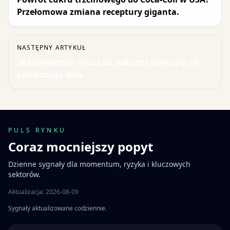
Przełomowa zmiana receptury giganta.
NASTĘPNY ARTYKUŁ
Skalowalność: Klucz do sukcesu startupu od
pierwszego dnia
PULS RYNKU
Coraz mocniejszy popyt
Dzienne sygnały dla momentum, ryzyka i kluczowych
sektorów.
Aktualizacja: 2026-08-09
Sygnały aktualizowane codziennie.