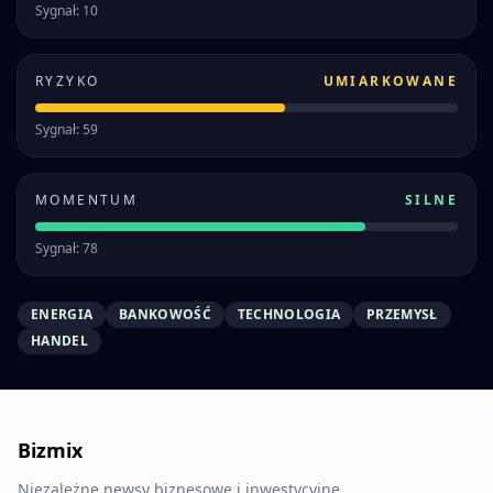
Sygnał: 10
RYZYKO
UMIARKOWANE
Sygnał: 59
MOMENTUM
SILNE
Sygnał: 78
ENERGIA
BANKOWOŚĆ
TECHNOLOGIA
PRZEMYSŁ
HANDEL
Bizmix
Niezależne newsy biznesowe i inwestycyjne.