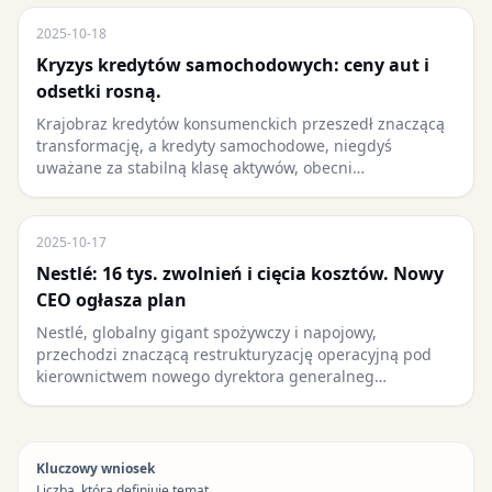
2025-10-18
Kryzys kredytów samochodowych: ceny aut i
odsetki rosną.
Krajobraz kredytów konsumenckich przeszedł znaczącą
transformację, a kredyty samochodowe, niegdyś
uważane za stabilną klasę aktywów, obecni…
2025-10-17
Nestlé: 16 tys. zwolnień i cięcia kosztów. Nowy
CEO ogłasza plan
Nestlé, globalny gigant spożywczy i napojowy,
przechodzi znaczącą restrukturyzację operacyjną pod
kierownictwem nowego dyrektora generalneg…
Kluczowy wniosek
Liczba, która definiuje temat.