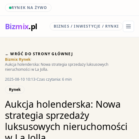
RYNEK NA ŻYWO
Biz
mix
.pl
BIZNES / INWESTYCJE / RYNKI
← WRÓĆ DO STRONY GŁÓWNEJ
Bizmix
/
Rynek
/
Aukcja holenderska: Nowa strategia sprzedaży luksusowych
nieruchomości w La Jolla.
2025-08-10 10:13
Czas czytania: 6 min
Rynek
Aukcja holenderska: Nowa
strategia sprzedaży
luksusowych nieruchomości
w La Jolla.