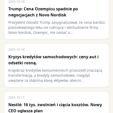
2025-10-19
Trump: Cena Ozempicu spadnie po
negocjacjach z Novo Nordisk
Prezydent Donald Trump zasygnalizował, że cena bardzo
poszukiwanego leku na cukrzycę i odchudzanie firmy
Novo Nordisk, Ozempic, ma zostać o…
2025-10-18
Kryzys kredytów samochodowych: ceny aut i
odsetki rosną.
Krajobraz kredytów konsumenckich przeszedł znaczącą
transformację, a kredyty samochodowe, niegdyś
uważane za stabilną klasę aktywów, obecni…
2025-10-17
Nestlé: 16 tys. zwolnień i cięcia kosztów. Nowy
CEO ogłasza plan