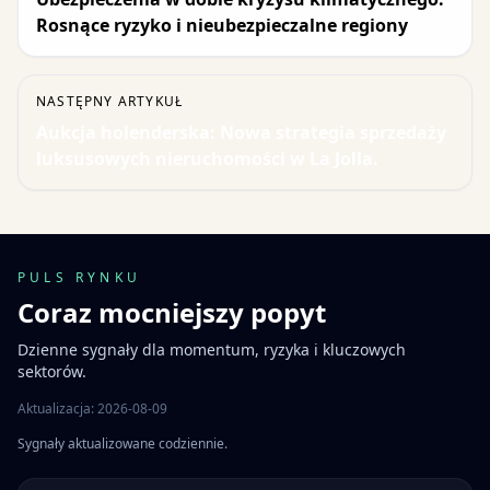
Rosnące ryzyko i nieubezpieczalne regiony
NASTĘPNY ARTYKUŁ
Aukcja holenderska: Nowa strategia sprzedaży
luksusowych nieruchomości w La Jolla.
PULS RYNKU
Coraz mocniejszy popyt
Dzienne sygnały dla momentum, ryzyka i kluczowych
sektorów.
Aktualizacja: 2026-08-09
Sygnały aktualizowane codziennie.