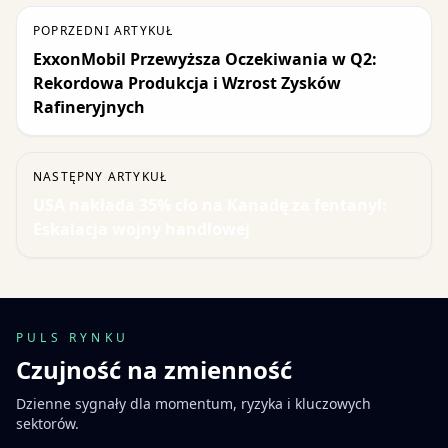
POPRZEDNI ARTYKUŁ
ExxonMobil Przewyższa Oczekiwania w Q2:
Rekordowa Produkcja i Wzrost Zysków
Rafineryjnych
NASTĘPNY ARTYKUŁ
USA nakłada 35% cło na Kanadę za fentanyl:
Eskalacja wojny handlowej
PULS RYNKU
Czujność na zmienność
Dzienne sygnały dla momentum, ryzyka i kluczowych
sektorów.