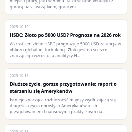
miejscu pracy, jak i w domu. Kilka sekund kontaktu z
gorącą parą, wrzątkiem, gorącym...
2025-10-19
HSBC: Złoto po 5000 USD? Prognoza na 2026 rok
Wzrost cen złota: HSBC prognozuje 5000 USD za uncję w
obliczu globalnej turbulencji Złoto jest na ścieżce
znaczącego wzrostu, a analitycy H…
2025-10-18
Dłuższe życie, gorsze przygotowanie: raport o
starzeniu się Amerykanów
Istnieje znacząca rozbieżność między wydłużającą się
długością życia dorosłych Amerykanów a ich
przygotowaniem finansowym i praktycznym na…
2025-10-18