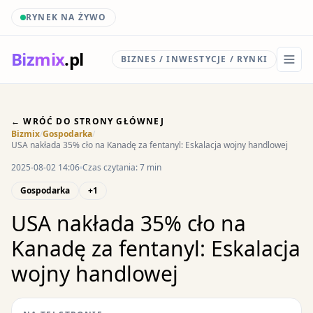
RYNEK NA ŻYWO
Biz
mix
.pl
BIZNES / INWESTYCJE / RYNKI
← WRÓĆ DO STRONY GŁÓWNEJ
Bizmix
/
Gospodarka
/
USA nakłada 35% cło na Kanadę za fentanyl: Eskalacja wojny handlowej
2025-08-02 14:06
Czas czytania: 7 min
Gospodarka
+1
USA nakłada 35% cło na
Kanadę za fentanyl: Eskalacja
wojny handlowej