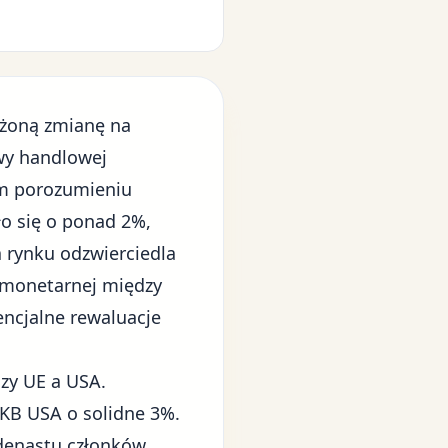
ożoną zmianę na
wy handlowej
m porozumieniu
o się o ponad 2%,
a rynku odzwierciedla
i monetarnej między
ncjalne rewaluacje
zy UE a USA.
PKB USA o solidne 3%.
edenastu członków