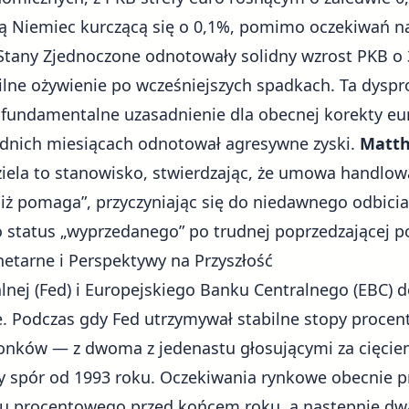
ą Niemiec kurczącą się o 0,1%, pomimo oczekiwań na
 Stany Zjednoczone odnotowały solidny wzrost PKB 
silne ożywienie po wcześniejszych spadkach. Ta dysp
 fundamentalne uzasadnienie dla obecnej korekty e
ednich miesiącach odnotował agresywne zyski.
Matt
iela to stanowisko, stwierdzając, że umowa handlow
niż pomaga”, przyczyniając się do niedawnego odbicia
 status „wyprzedanego” po trudnej poprzedzającej p
netarne i Perspektywy na Przyszłość
lnej (Fed)
i Europejskiego Banku Centralnego (EBC) 
 Podczas gdy Fed utrzymywał stabilne stopy procen
łonków — z dwoma z jedenastu głosującymi za cięci
 spór od 1993 roku. Oczekiwania rynkowe obecnie pr
ktu procentowego przed końcem roku, a następnie dw