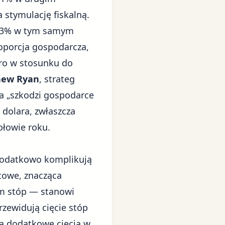
 stymulację fiskalną.
o 3% w tym samym
roporcja gospodarcza,
uro w stosunku do
hew Ryan
, strateg
a „szkodzi gospodarce
 dolara, zwłaszcza
ołowie roku.
dodatkowo komplikują
towe, znacząca
em stóp — stanowi
zewidują cięcie stóp
a dodatkowe cięcia w