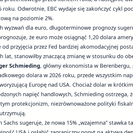
6 roku. Odwrotnie, EBC wydaje się zakończyć cykl po
cową na poziomie 2%.
 wyzwań dla euro, długoterminowe prognozy sugeru
rognozuje, że euro może osiągnąć 1,20 dolara amer
e od przyjęcia przez Fed bardziej akomodacyjnej post
ch lat, stanowiłby znaczącą zmianę w stosunku do 
ger Schmieding
, główny ekonomista w Berenbergu, 
adkowego dolara w 2026 roku, przede wszystkim nap
aworyzującą Europę nad USA. Chociaż dolar w krótkim
godzonych napięć handlowych, Schmieding ostrzega, ż
 tym protekcjonizm, niezrównoważone polityki fiskaln
 utrzymują.
an Sachs sugeruje, że nowa 15% „wzajemna” stawka t
yjność USA i osłabić zagraniczny popyt na aktywa 