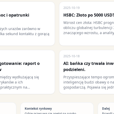
2025-10-19
oc i opatrunki
HSBC: Złoto po 5000 USD
Wzrost cen złota: HSBC prog
obliczu globalnej turbulencji 
tszych urazów zarówno w
znaczącego wzrostu, a analit
ilka sekund kontaktu z gorącą
2025-10-18
ygotowanie: raport o
AI: bańka czy trwała inw
w
podzieleni.
 między wydłużającą się
Przyspieszające tempo ogrom
rykanów a ich
inteligencję budzi obawy o n
 praktycznym na…
gospodarczą. Pojawia się jed
Kontekst rynkowy
Dalej
Gdzie przesuwa się apetyt na ryzyko.
Przejdź 