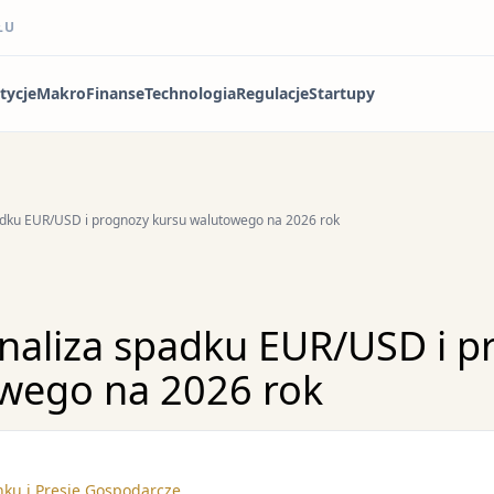
ŁU
tycje
Makro
Finanse
Technologia
Regulacje
Startupy
adku EUR/USD i prognozy kursu walutowego na 2026 rok
Analiza spadku EUR/USD i 
wego na 2026 rok
ku i Presje Gospodarcze