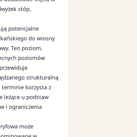
dwyżek stóp,
ją potencjalne
ykańskiego do wiosny
awy. Ten poziom,
obecnych poziomów
przewiduje
ędzanego strukturalną
 terminie korzysta z
e leżące u podstaw
e i ograniczenia
aryfowa może
denominowane w