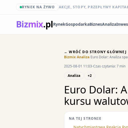
RYNEK NA ŻYWO
AKCJE, STOPY, PRZEPŁYWY KAPITA
Biz
mix
.pl
Rynek
Gospodarka
Biznes
Analiza
Inwes
← WRÓĆ DO STRONY GŁÓWNEJ
Bizmix
/
Analiza
/
Euro Dolar: Analiza sp
2025-08-01 11:03
Czas czytania: 7 min
Analiza
+2
Euro Dolar: 
kursu waluto
NA TEJ STRONIE
Natychmiastowa Reakcja Ryn