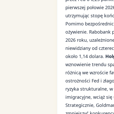
pierwszej połowie 202
utrzymując stopę koń
Pomimo bezpośrednich
ożywienie. Rabobank p
2026 roku, uzależnion
niewidziany od cztere
około 1,14 dolara.
Hol
wznowienie trendu sp
różnicą we wzroście f
ostrożności Fed i zła
ryzyka strukturalne, w
imigracyjne, wciąż się
Strategicznie, Goldm
zmniejszyć konkurenc