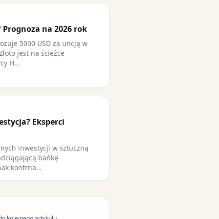
? Prognoza na 2026 rok
nozuje 5000 USD za uncję w
Złoto jest na ścieżce
ycy H…
estycja? Eksperci
nych inwestycji w sztuczną
adciągającą bańkę
nak kontrna…
do kolejnego artykułu.