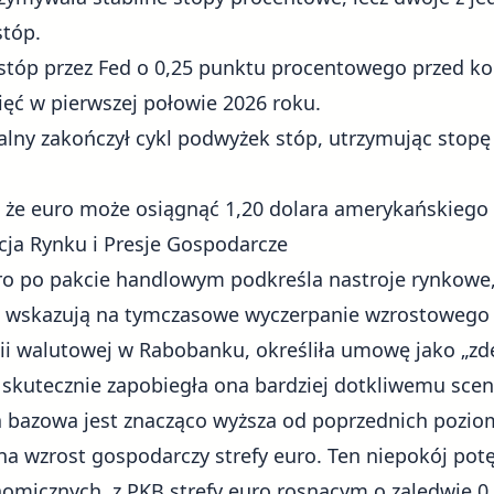
stóp.
 stóp przez Fed o 0,25 punktu procentowego przed k
ć w pierwszej połowie 2026 roku.
alny zakończył cykl podwyżek stóp, utrzymując stop
 że euro może osiągnąć 1,20 dolara amerykańskiego 
ja Rynku i Presje Gospodarcze
ro po pakcie handlowym podkreśla nastroje rynkowe,
w, wskazują na tymczasowe wyczerpanie wzrostowego
gii walutowej w Rabobanku, określiła umowę jako „zd
ć skutecznie zapobiegła ona bardziej dotkliwemu scen
 bazowa jest znacząco wyższa od poprzednich pozi
na wzrost gospodarczy strefy euro. Ten niepokój potę
omicznych, z PKB strefy euro rosnącym o zaledwie 