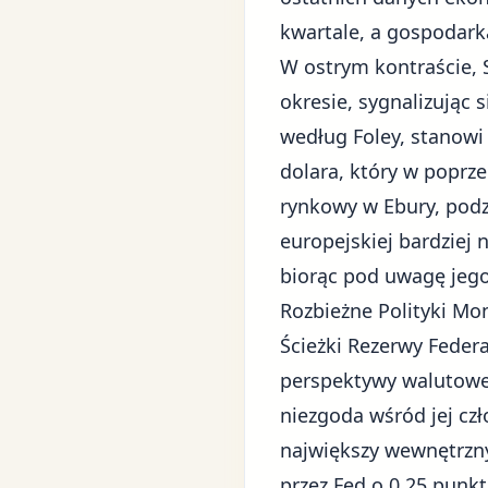
kwartale, a gospodark
W ostrym kontraście,
okresie, sygnalizując 
według Foley, stanowi
dolara
, który w poprz
rynkowy w Ebury, podz
europejskiej bardziej 
biorąc pod uwagę jego
Rozbieżne Polityki Mo
Ścieżki
Rezerwy Federa
perspektywy walutowe.
niezgoda wśród jej cz
największy wewnętrzny
przez Fed o 0,25 pun