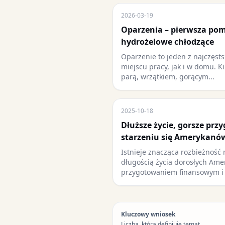
2026-03-19
Oparzenia – pierwsza pom
hydrożelowe chłodzące
Oparzenie to jeden z najczęs
miejscu pracy, jak i w domu. K
parą, wrzątkiem, gorącym...
2025-10-18
Dłuższe życie, gorsze prz
starzeniu się Amerykanó
Istnieje znacząca rozbieżność
długością życia dorosłych Ame
przygotowaniem finansowym i
Kluczowy wniosek
Liczba, która definiuje temat.