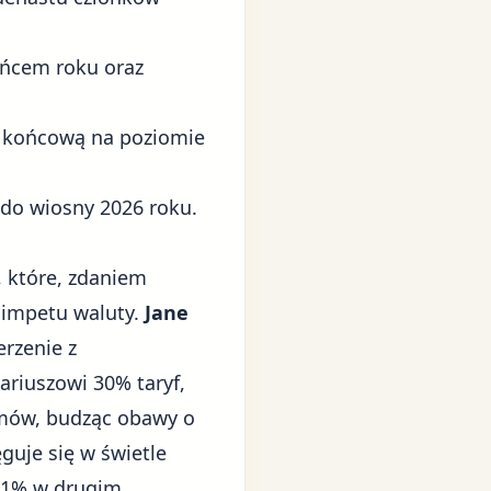
ońcem roku oraz
ę końcową na poziomie
do wiosny 2026 roku.
 które, zdaniem
 impetu waluty.
Jane
erzenie z
ariuszowi 30% taryf,
omów, budząc obawy o
guje się w świetle
0,1% w drugim