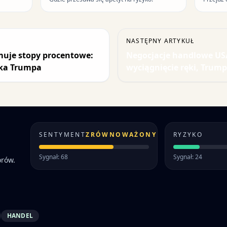
NASTĘPNY ARTYKUŁ
muje stopy procentowe:
Negocjacje handlowe US
yka Trumpa
wyciągnięcie ręki, Trump
SENTYMENT
ZRÓWNOWAŻONY
RYZYKO
Sygnał: 68
Sygnał: 24
orów.
HANDEL