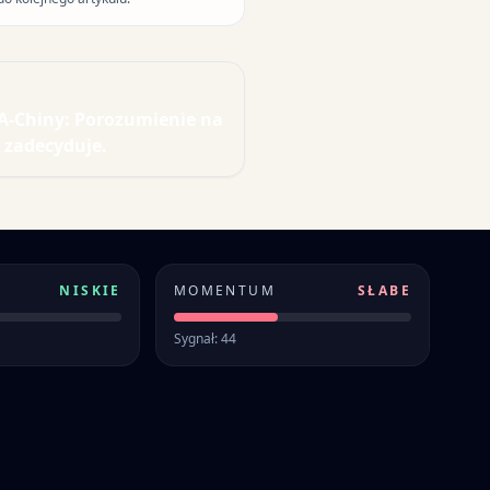
A-Chiny: Porozumienie na
 zadecyduje.
NISKIE
MOMENTUM
SŁABE
Sygnał: 44