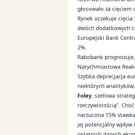
głosowało za cięciem 
Rynek oczekuje cięcia
dwóch dodatkowych cię
Europejski Bank Centr
2%.
Rabobank prognozuje,
Natychmiastowa Reakc
Szybka deprecjacja eu
niektórych analitykó
Foley
, szefowa strate
rzeczywistością”. Cho
narzucona 15% stawka
jej potencjalny wpływ 
ostatnich danych ekon