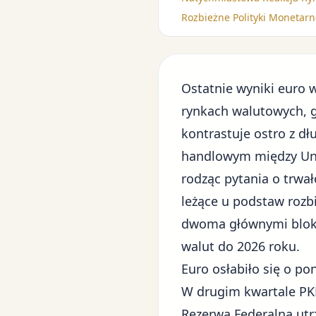
Rozbieżne Polityki Monetarn
Ostatnie wyniki euro 
rynkach walutowych, 
kontrastuje ostro z 
handlowym
między Uni
rodząc pytania o trwa
leżące u podstaw rozb
dwoma głównymi bloka
walut do 2026 roku.
Euro osłabiło się o 
W drugim kwartale PKB
Rezerwa Federalna utr