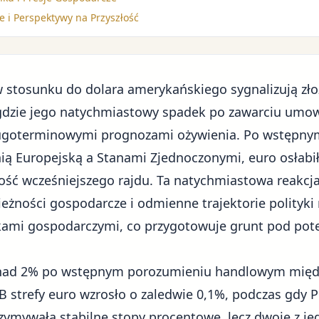
e i Perspektywy na Przyszłość
w stosunku do dolara amerykańskiego sygnalizują zł
gdzie jego natychmiastowy spadek po zawarciu umo
długoterminowymi prognozami ożywienia. Po
wstępny
ą Europejską a Stanami Zjednoczonymi, euro osłabił
łość wcześniejszego rajdu. Ta natychmiastowa reakcj
ieżności gospodarcze i odmienne trajektorie polityk
mi gospodarczymi, co przygotowuje grunt pod pote
ponad 2% po wstępnym porozumieniu handlowym międ
 strefy euro wzrosło o zaledwie 0,1%, podczas gdy 
zymywała stabilne stopy procentowe, lecz dwoje z j