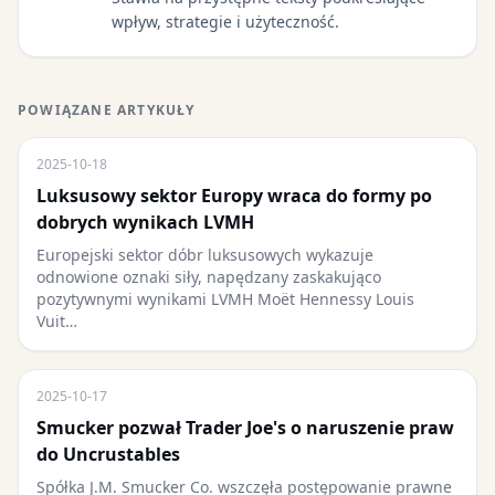
wpływ, strategie i użyteczność.
POWIĄZANE ARTYKUŁY
2025-10-18
Luksusowy sektor Europy wraca do formy po
dobrych wynikach LVMH
Europejski sektor dóbr luksusowych wykazuje
odnowione oznaki siły, napędzany zaskakująco
pozytywnymi wynikami LVMH Moët Hennessy Louis
Vuit…
2025-10-17
Smucker pozwał Trader Joe's o naruszenie praw
do Uncrustables
Spółka J.M. Smucker Co. wszczęła postępowanie prawne