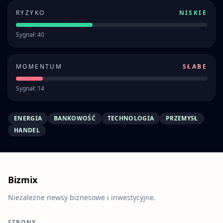
RYZYKO
NISKIE
Sygnał: 40
MOMENTUM
SŁABE
Sygnał: 14
ENERGIA
BANKOWOŚĆ
TECHNOLOGIA
PRZEMYSŁ
HANDEL
Bizmix
Niezależne newsy biznesowe i inwestycyjne.
STRONY