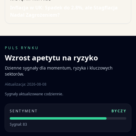
Inflacja w UK: Spadek do 2.8%, ale Stagflacja
Nadal Zagrożeniem?
PULS RYNKU
Wzrost apetytu na ryzyko
Dzienne sygnały dla momentum, ryzyka i kluczowych
sektorów.
Aktualizacja: 2026-08-08
Sygnały aktualizowane codziennie.
SENTYMENT
BYCZY
Sygnał: 83