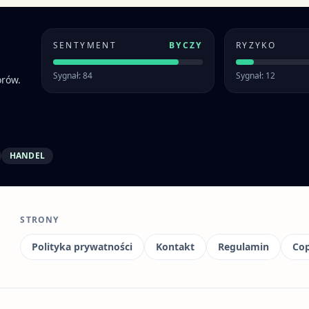
SENTYMENT
BYCZY
RYZYKO
Sygnał: 84
Sygnał: 12
orów.
HANDEL
STRONY
Polityka prywatności
Kontakt
Regulamin
Cop