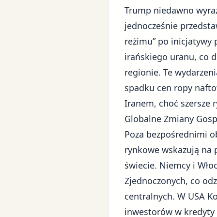
Trump niedawno wyrazi
jednocześnie przedsta
reżimu” po inicjatywy
irańskiego uranu, co 
regionie. Te wydarzen
spadku cen ropy naft
Iranem, choć szersze r
Globalne Zmiany Gospo
Poza bezpośrednimi o
rynkowe wskazują na p
świecie. Niemcy i Wło
Zjednoczonych, co od
centralnych. W USA K
inwestorów w kredyty 