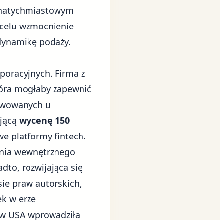
a natychmiastowym
 celu wzmocnienie
 dynamikę podaży.
poracyjnych. Firma z
która mogłaby zapewnić
erwowanych u
ającą
wycenę 150
e platformy fintech.
ania wewnętrznego
dto, rozwijająca się
sie praw autorskich,
ek w erze
tów USA wprowadziła