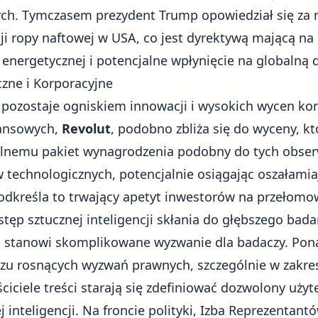
ych. Tymczasem prezydent Trump opowiedział się z
i ropy naftowej w USA, co jest dyrektywą mającą na
i energetycznej i potencjalne wpłynięcie na globalną
zne i Korporacyjne
 pozostaje ogniskiem innowacji i wysokich wycen kor
nansowych,
Revolut
, podobno zbliża się do wyceny, 
ralnemu pakiet wynagrodzenia podobny do tych obs
 technologicznych, potencjalnie osiągając oszałami
Podkreśla to trwający apetyt inwestorów na przełomow
ostęp
sztucznej inteligencji
skłania do głębszego bad
co stanowi skomplikowane wyzwanie dla badaczy. Pona
iczu rosnących wyzwań prawnych, szczególnie w zakre
ciciele treści starają się zdefiniować dozwolony użyt
 inteligencji. Na froncie polityki, Izba Reprezentan