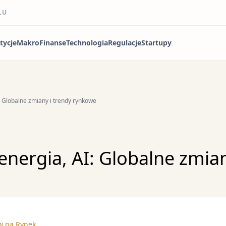
ŁU
tycje
Makro
Finanse
Technologia
Regulacje
Startupy
: Globalne zmiany i trendy rynkowe
energia, AI: Globalne zmian
w na Rynek