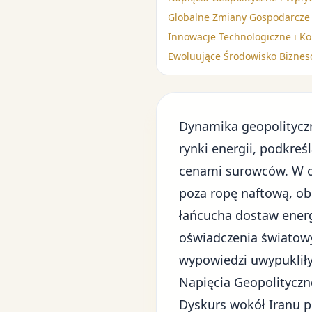
Globalne Zmiany Gospodarcze i
Innowacje Technologiczne i Ko
Ewoluujące Środowisko Biznes
Dynamika geopolityczn
rynki energii
, podkreś
cenami surowców. W ob
poza ropę naftową, ob
łańcucha dostaw energ
oświadczenia światowy
wypowiedzi uwypukliły
Napięcia Geopolityczn
Dyskurs wokół Iranu p