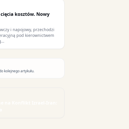
i cięcia kosztów. Nowy
ywczy i napojowy, przechodzi
peracyjną pod kierownictwem
g…
do kolejnego artykułu.
na Konflikt Izrael-Iran:
a