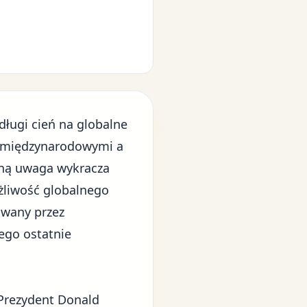
długi cień na
globalne
i międzynarodowymi a
lną uwaga wykracza
ażliwość globalnego
owany przez
ego ostatnie
 Prezydent Donald