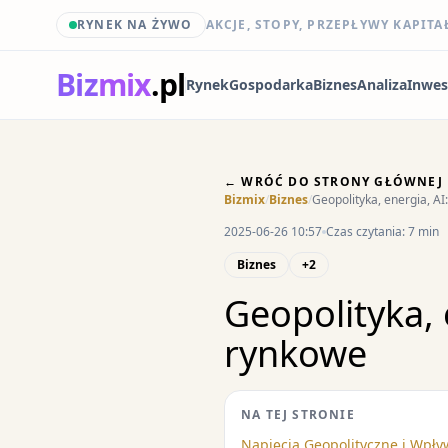
RYNEK NA ŻYWO
AKCJE, STOPY, PRZEPŁYWY KAPITA
Biz
mix
.pl
Rynek
Gospodarka
Biznes
Analiza
Inwes
← WRÓĆ DO STRONY GŁÓWNEJ
Bizmix
/
Biznes
/
Geopolityka, energia, AI
2025-06-26 10:57
Czas czytania: 7 min
Biznes
+2
Geopolityka, 
rynkowe
NA TEJ STRONIE
Napięcia Geopolityczne i Wpły