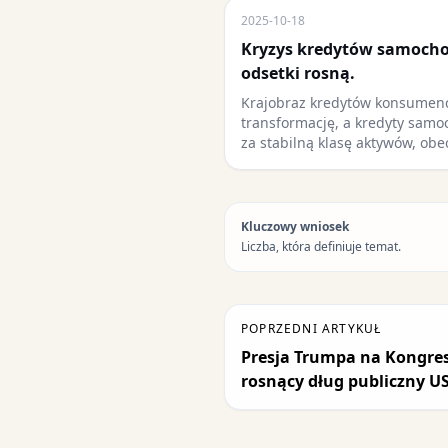
2025-10-18
Kryzys kredytów samocho
odsetki rosną.
Krajobraz kredytów konsumenc
transformację, a kredyty sam
za stabilną klasę aktywów, ob
Kluczowy wniosek
Liczba, która definiuje temat.
POPRZEDNI ARTYKUŁ
Presja Trumpa na Kongres
rosnący dług publiczny U