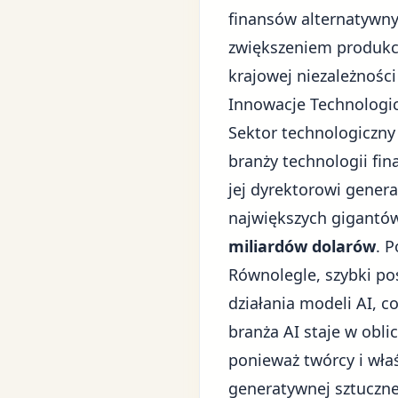
finansów alternatywn
zwiększeniem produkcj
krajowej niezależnośc
Innowacje Technologic
Sektor technologiczny
branży technologii fi
jej dyrektorowi gene
największych gigantów
miliardów dolarów
. 
Równolegle, szybki p
działania modeli AI, 
branża AI staje w obl
ponieważ twórcy i właś
generatywnej sztucznej