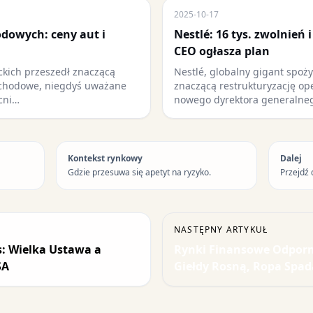
2025-10-17
dowych: ceny aut i
Nestlé: 16 tys. zwolnień 
CEO ogłasza plan
kich przeszedł znaczącą
Nestlé, globalny gigant spoż
ochodowe, niegdyś uważane
znaczącą restrukturyzację o
ecni…
nowego dyrektora generalne
Kontekst rynkowy
Dalej
Gdzie przesuwa się apetyt na ryzyko.
Przejdź 
NASTĘPNY ARTYKUŁ
: Wielka Ustawa a
Rynki Finansowe Odporne 
SA
Giełdy Rosną, Ropa Spad