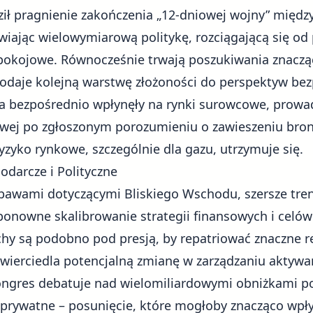
ł pragnienie zakończenia „12-dniowej wojny” między
wiając wielowymiarową politykę, rozciągającą się od 
 pokojowe. Równocześnie trwają poszukiwania znacz
dodaje kolejną warstwę złożoności do perspektyw be
ia bezpośrednio wpłynęły na rynki surowcowe, prow
owej
po zgłoszonym porozumieniu o zawieszeniu bron
yzyko rynkowe, szczególnie dla gazu, utrzymuje się.
darcze i Polityczne
bawami dotyczącymi Bliskiego Wschodu, szersze tren
onowne skalibrowanie strategii finansowych i celów
chy są podobno pod presją, by repatriować znaczne r
zwierciedla potencjalną zmianę w zarządzaniu aktyw
ongres debatuje nad wielomiliardowymi obniżkami p
prywatne – posunięcie, które mogłoby znacząco wpły