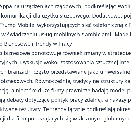
Appa na urządzeniach rządowych, podkreślając ewolu
 komunikacji dla użytku służbowego. Dodatkowo, poj
rump Mobile, wykorzystujących sieć telefoniczną z Fl
 w świadczeniu usług mobilnych z ambicjami „Made i
o Biznesowe i Trendy w Pracy
o biznesowe odnotowuje również zmiany w strategiac
jnych. Dyskusje wokół zastosowania sztucznej inteli
h branżach, często przedstawiane jako uniwersalne 
iznesowych. Równocześnie, tradycyjne struktury ka
cję, a niektóre duże firmy prawnicze badają model 
ą debaty dotyczące polityk pracy zdalnej, a nakazy 
iwane rezultaty. Te trendy łącznie podkreślają okres 
cji dla firm poruszających się w złożonym globalnym 