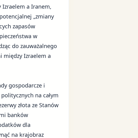
 Izraelem a Iranem,
potencjalnej „zmiany
ących zapasów
zpieczeństwa w
adząc do zauważalnego
i między Izraelem a
dy gospodarcze i
 politycznych na całym
ezerwy złota ze Stanów
ami banków
odatków dla
nąć na krajobraz