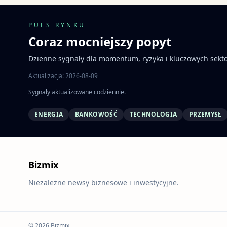
PULS RYNKU
Coraz mocniejszy popyt
Dzienne sygnały dla momentum, ryzyka i kluczowych sekt
Aktualizacja: 2026-08-09
Sygnały aktualizowane codziennie.
ENERGIA
BANKOWOŚĆ
TECHNOLOGIA
PRZEMYSŁ
Bizmix
Niezależne newsy biznesowe i inwestycyjne.
© 2026 Bizmix