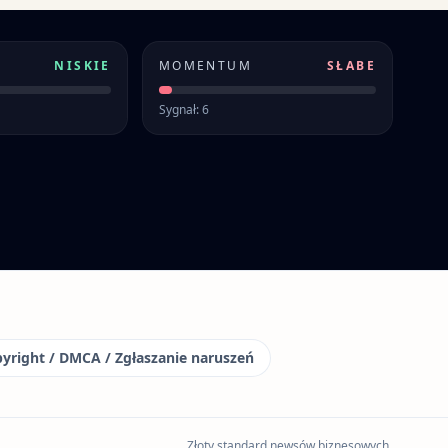
NISKIE
MOMENTUM
SŁABE
Sygnał: 6
yright / DMCA / Zgłaszanie naruszeń
Złoty standard newsów biznesowych.