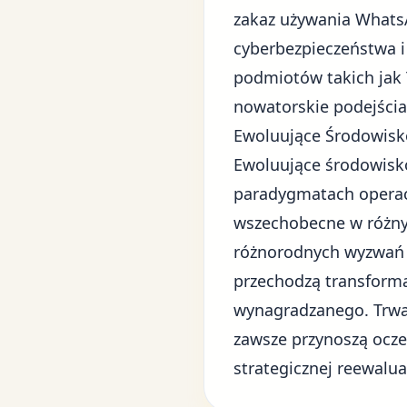
zakaz używania Whats
cyberbezpieczeństwa i
podmiotów takich jak T
nowatorskie podejścia
Ewoluujące Środowisk
Ewoluujące środowisk
paradygmatach operacy
wszechobecne w różnyc
różnorodnych wyzwań b
przechodzą transforma
wynagradzanego. Trwaj
zawsze przynoszą oczek
strategicznej reewalua