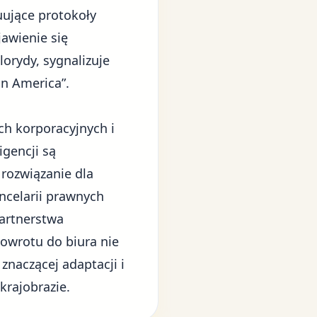
ujące protokoły
awienie się
orydy, sygnalizuje
n America”.
h korporacyjnych i
gencji są
rozwiązanie dla
ncelarii prawnych
partnerstwa
powrotu do biura nie
znaczącej adaptacji i
krajobrazie.