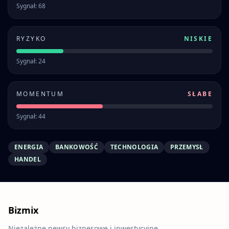
Sygnał: 68
RYZYKO
NISKIE
Sygnał: 24
MOMENTUM
SŁABE
Sygnał: 44
ENERGIA
BANKOWOŚĆ
TECHNOLOGIA
PRZEMYSŁ
HANDEL
Bizmix
Niezależne newsy biznesowe i inwestycyjne.