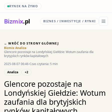
RYNEK NA ŻYWO
Biz
mix
.pl
BIZNES / INWESTYCJE / RYNKI
← WRÓĆ DO STRONY GŁÓWNEJ
Bizmix
/
Analiza
/
Glencore pozostaje na Londyńskiej Giełdzie: Wotum zaufania dla
brytyjskich rynków kapitałowych
2025-08-07 06:46
Czas czytania: 5 min
Analiza
+2
Glencore pozostaje na
Londyńskiej Giełdzie: Wotum
zaufania dla brytyjskich
rynków kapitałowych