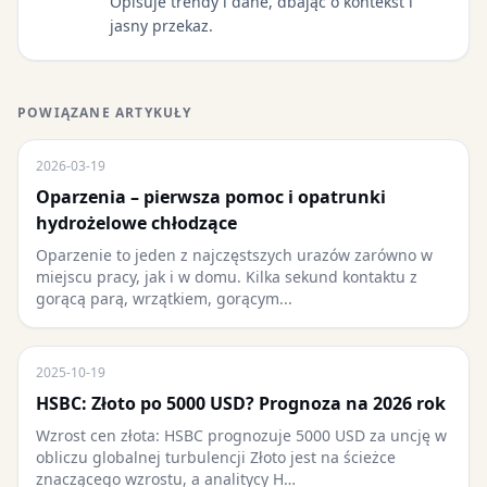
Opisuje trendy i dane, dbając o kontekst i
jasny przekaz.
POWIĄZANE ARTYKUŁY
2026-03-19
Oparzenia – pierwsza pomoc i opatrunki
hydrożelowe chłodzące
Oparzenie to jeden z najczęstszych urazów zarówno w
miejscu pracy, jak i w domu. Kilka sekund kontaktu z
gorącą parą, wrzątkiem, gorącym...
2025-10-19
HSBC: Złoto po 5000 USD? Prognoza na 2026 rok
Wzrost cen złota: HSBC prognozuje 5000 USD za uncję w
obliczu globalnej turbulencji Złoto jest na ścieżce
znaczącego wzrostu, a analitycy H…