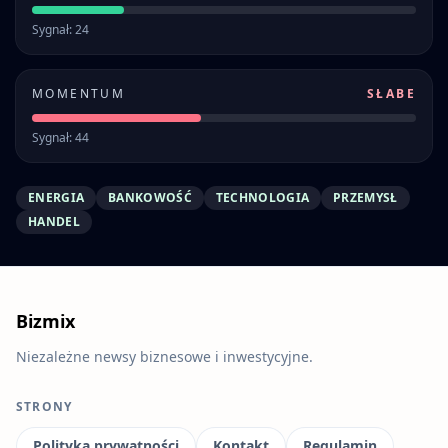
Sygnał: 24
MOMENTUM
SŁABE
Sygnał: 44
ENERGIA
BANKOWOŚĆ
TECHNOLOGIA
PRZEMYSŁ
HANDEL
Bizmix
Niezależne newsy biznesowe i inwestycyjne.
STRONY
Polityka prywatności
Kontakt
Regulamin