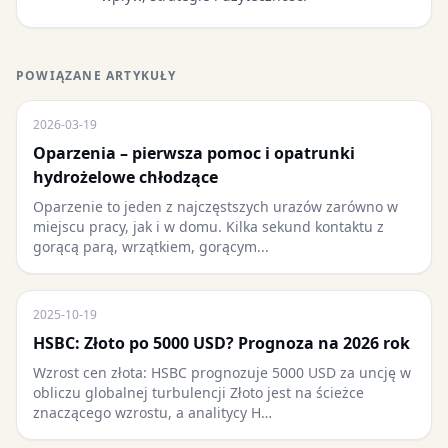
POWIĄZANE ARTYKUŁY
2026-03-19
Oparzenia – pierwsza pomoc i opatrunki
hydrożelowe chłodzące
Oparzenie to jeden z najczęstszych urazów zarówno w
miejscu pracy, jak i w domu. Kilka sekund kontaktu z
gorącą parą, wrzątkiem, gorącym...
2025-10-19
HSBC: Złoto po 5000 USD? Prognoza na 2026 rok
Wzrost cen złota: HSBC prognozuje 5000 USD za uncję w
obliczu globalnej turbulencji Złoto jest na ścieżce
znaczącego wzrostu, a analitycy H…