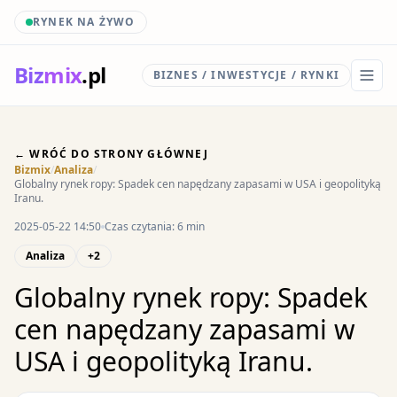
RYNEK NA ŻYWO
Biz
mix
.pl
BIZNES / INWESTYCJE / RYNKI
← WRÓĆ DO STRONY GŁÓWNEJ
Bizmix
/
Analiza
/
Globalny rynek ropy: Spadek cen napędzany zapasami w USA i geopolityką
Iranu.
2025-05-22 14:50
Czas czytania: 6 min
Analiza
+2
Globalny rynek ropy: Spadek
cen napędzany zapasami w
USA i geopolityką Iranu.