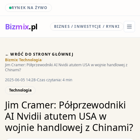
RYNEK NA ŻYWO
Biz
mix
.pl
BIZNES / INWESTYCJE / RYNKI
← WRÓĆ DO STRONY GŁÓWNEJ
Bizmix
/
Technologia
/
Jim Cramer: Półprzewodniki AI Nvidii atutem USA w wojnie handlowej z
Chinami?
2025-06-05 14:28
Czas czytania: 4 min
Technologia
Jim Cramer: Półprzewodniki
AI Nvidii atutem USA w
wojnie handlowej z Chinami?