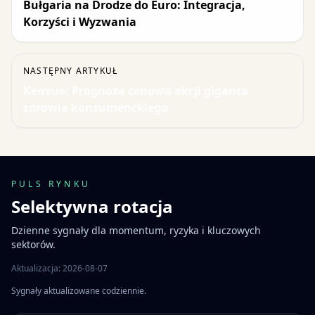
Bułgaria na Drodze do Euro: Integracja,
Korzyści i Wyzwania
NASTĘPNY ARTYKUŁ
Kenvue: Prognoza cenowa akcji giganta
zdrowia konsumenckiego
PULS RYNKU
Selektywna rotacja
Dzienne sygnały dla momentum, ryzyka i kluczowych
sektorów.
Aktualizacja: 2026-08-07
Sygnały aktualizowane codziennie.