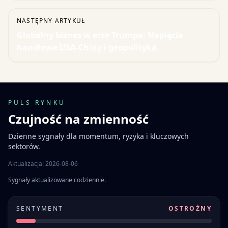
NASTĘPNY ARTYKUŁ
Globalny biznes w erze Trumpa: Napięcia
handlowe USA-Chiny i geopolityka
PULS RYNKU
Czujność na zmienność
Dzienne sygnały dla momentum, ryzyka i kluczowych
sektorów.
Aktualizacja: 2026-08-06
Sygnały aktualizowane codziennie.
SENTYMENT
OSTROŻNY