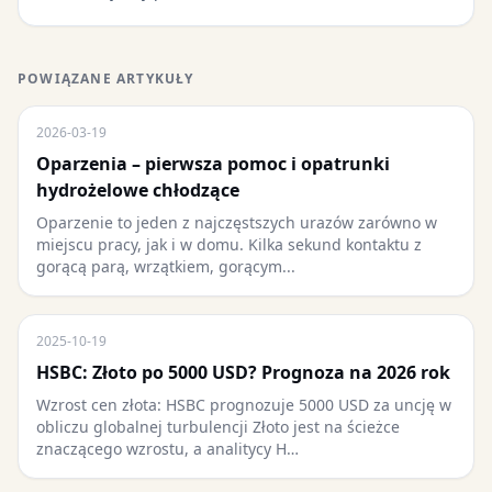
POWIĄZANE ARTYKUŁY
2026-03-19
Oparzenia – pierwsza pomoc i opatrunki
hydrożelowe chłodzące
Oparzenie to jeden z najczęstszych urazów zarówno w
miejscu pracy, jak i w domu. Kilka sekund kontaktu z
gorącą parą, wrzątkiem, gorącym...
2025-10-19
HSBC: Złoto po 5000 USD? Prognoza na 2026 rok
Wzrost cen złota: HSBC prognozuje 5000 USD za uncję w
obliczu globalnej turbulencji Złoto jest na ścieżce
znaczącego wzrostu, a analitycy H…