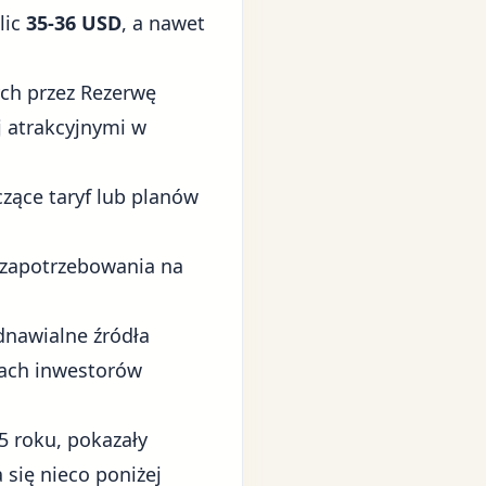
lic
35-36 USD
, a nawet
ch przez Rezerwę
j atrakcyjnymi w
zące taryf lub planów
 zapotrzebowania na
dnawialne źródła
czach inwestorów
5 roku, pokazały
 się nieco poniżej