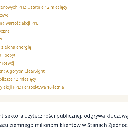
cenowych PPL: Ostatnie 12 miesięcy
nkowe
na wartość akcji PPL
yczna
w
i zieloną energię
 i popyt
 rozwój
n: Algorytm ClearSight
bliższe 12 miesięcy
akcji PPL: Perspektywa 10-letnia
nt sektora użyteczności publicznej, odgrywa kluczową
i gazu ziemnego milionom klientów w Stanach Zjednocz