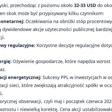
yski, przechodząc z poziomu około
32-33 USD
do oko
Ten skok może być przypisywany kilku czynnikom:
 monetarnej:
Oczekiwania na obniżki stóp procentowy
ią dywidendowe akcje użyteczności publicznej bardzie
ji.
wy regulacyjne:
Korzystne decyzje regulacyjne dotyc
rgię:
Ożywienie gospodarcze, które napędza wzrost
az.
cji energetycznej:
Sukcesy PPL w inwestycjach w o
acji sieci, które zwiększają atrakcyjność spółki w o
G.
orycznej obserwacji, czyli maj i początek czerwca 202
ostu i niewielką korektę. Cena akcji ustabilizowała