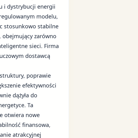
 i dystrybucji energii
na regulowanym modelu,
ąc stosunkowo stabilne
w, obejmujący zarówno
nteligentne sieci. Firma
 kluczowym dostawcą
astruktury, poprawie
ększenie efektywności
wnie dążyła do
nergetyce. Ta
ie otwiera nowe
abilność finansowa,
anie atrakcyjnej