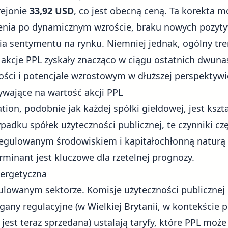
rejonie
33,92 USD
, co jest obecną ceną. Ta korekta 
enia po dynamicznym wzroście, braku nowych pozyty
ia sentymentu na rynku. Niemniej jednak, ogólny tre
 akcje PPL zyskały znacząco w ciągu ostatnich dwuna
ości i potencjale wzrostowym w dłuższej perspektywi
ywające na wartość akcji PPL
tion, podobnie jak każdej spółki giełdowej, jest ksz
padku spółek użyteczności publicznej, te czynniki cz
 regulowanym środowiskiem i kapitałochłonną naturą d
minant jest kluczowe dla rzetelnej prognozy.
nergetyczna
egulowanym sektorze. Komisje użyteczności publicznej
any regulacyjne (w Wielkiej Brytanii, w kontekście 
a jest teraz sprzedana) ustalają taryfy, które PPL moż