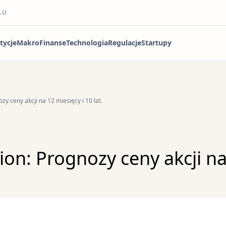
ŁU
tycje
Makro
Finanse
Technologia
Regulacje
Startupy
zy ceny akcji na 12 miesięcy i 10 lat.
on: Prognozy ceny akcji na