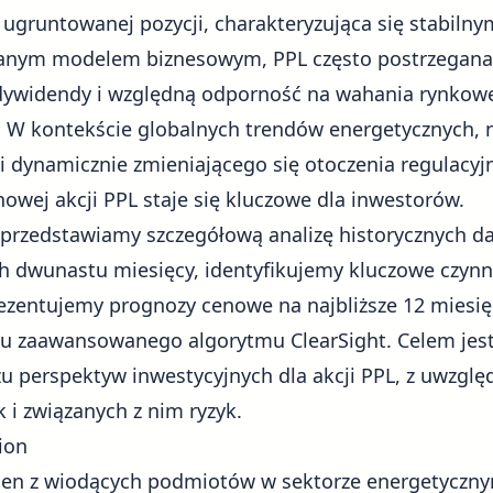
o ugruntowanej pozycji, charakteryzująca się stabiln
wanym modelem biznesowym, PPL często postrzegana 
 dywidendy i względną odporność na wahania rynkowe
. W kontekście globalnych trendów energetycznych, 
 dynamicznie zmieniającego się otoczenia regulacyj
enowej akcji PPL staje się kluczowe dla inwestorów.
 przedstawiamy szczegółową analizę historycznych 
ch dwunastu miesięcy, identyfikujemy kluczowe czynn
ezentujemy prognozy cenowe na najbliższe 12 miesięcy
u zaawansowanego algorytmu ClearSight. Celem jest
 perspektyw inwestycyjnych dla akcji PPL, z uwzgl
k i związanych z nim ryzyk.
ion
den z wiodących podmiotów w sektorze energetycznym