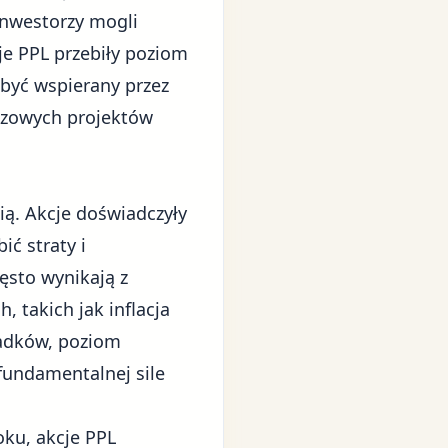
 inwestorzy mogli
cje PPL przebiły poziom
 być wspierany przez
uczowych projektów
ią. Akcje doświadczyły
ić straty i
zęsto wynikają z
 takich jak inflacja
padków, poziom
fundamentalnej sile
ku, akcje PPL