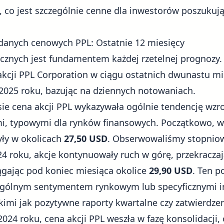
, co jest szczególnie cenne dla inwestorów poszukuj
 danych cenowych PPL: Ostatnie 12 miesięcy
cznych jest fundamentem każdej rzetelnej prognozy. P
 akcji PPL Corporation w ciągu ostatnich dwunastu mi
2025 roku, bazując na dziennych notowaniach.
e cena akcji PPL wykazywała ogólnie tendencję wzro
i, typowymi dla rynków finansowych. Początkowo, w
yły w okolicach
27,50 USD
. Obserwowaliśmy stopniow
24 roku, akcje kontynuowały ruch w górę, przekracza
ągając pod koniec miesiąca okolice
29,90 USD
. Ten p
gólnym sentymentem rynkowym lub specyficznymi i
kimi jak pozytywne raporty kwartalne czy zatwierdzen
2024 roku, cena akcji PPL weszła w fazę konsolidacji, 