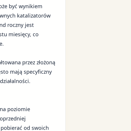
może być wynikiem
wnych katalizatorów
nd roczny jest
stu miesięcy, co
e.
tałtowana przez złożoną
ęsto mają specyficzny
ziałalności.
 na poziomie
poprzedniej
e pobierać od swoich