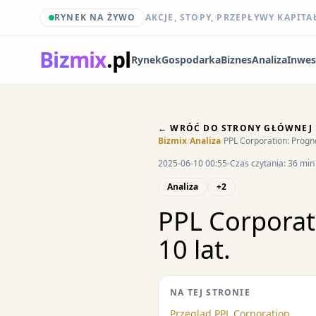
RYNEK NA ŻYWO
AKCJE, STOPY, PRZEPŁYWY KAPITA
Biz
mix
.pl
Rynek
Gospodarka
Biznes
Analiza
Inwes
← WRÓĆ DO STRONY GŁÓWNEJ
Bizmix
/
Analiza
/
PPL Corporation: Progno
2025-06-10 00:55
Czas czytania: 36 min
Analiza
+2
PPL Corporati
10 lat.
NA TEJ STRONIE
Przegląd PPL Corporation