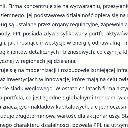
i. Firma koncentruje się na wytwarzaniu, przesyłaniu
u ziemnego. Jej podstawowa działalność opiera się 
sług są ustalane przez organy regulacyjne, zapewniaj
hody. PPL posiada zdywersyfikowany portfel aktywó
ii, jak i rosnące inwestycje w energię odnawialną i i
zbę klientów detalicznych i biznesowych, co czyni ją
ycznej w regionach jej działania.
uje się na modernizacji i rozbudowie istniejącej infr
raz inwestycjach w innowacje, które mają na celu zwi
zenie śladu węglowego. W ostatnich latach firma akty
o portfela, co jest zgodne z globalnymi trendami w e
 znaczących nakładów kapitałowych, ale jednocześn
buduje długoterminową wartość dla akcjonariuszy. St
nego charakteru działalności, pozwala PPL na utrzym