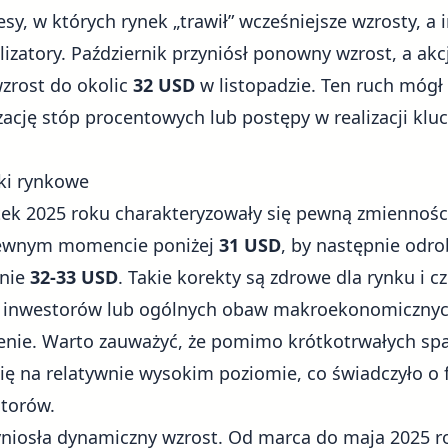
esy, w których rynek „trawił” wcześniejsze wzrosty, a
lizatory. Październik przyniósł ponowny wzrost, a ak
zrost do okolic
32 USD
w listopadzie. Ten ruch mógł
izację stóp procentowych lub postępy w realizacji kl
ki rynkowe
tek 2025 roku charakteryzowały się pewną zmiennośc
pewnym momencie poniżej
31 USD
, by następnie odrob
onie
32-33 USD
. Takie korekty są zdrowe dla rynku i c
ez inwestorów lub ogólnych obaw makroekonomicznych,
ienie. Warto zauważyć, że pomimo krótkotrwałych s
ię na relatywnie wysokim poziomie, co świadczyło o 
storów.
niosła dynamiczny wzrost. Od marca do maja 2025 ro