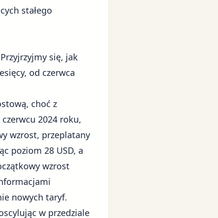
ących stałego
rzyjrzyjmy się, jak
esięcy, od czerwca
stową, choć z
 czerwcu 2024 roku,
y wzrost, przeplatany
jąc poziom 28 USD, a
oczątkowy wzrost
nformacjami
ie nowych taryf.
oscylując w przedziale