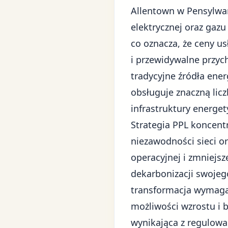
Allentown w Pensylwani
elektrycznej oraz gaz
co oznacza, że ceny u
i przewidywalne przyc
tradycyjne źródła energ
obsługuje znaczną lic
infrastruktury energet
Strategia PPL koncentr
niezawodności sieci o
operacyjnej i zmniejs
dekarbonizacji swojeg
transformacja wymaga
możliwości wzrostu i 
wynikająca z regulowa