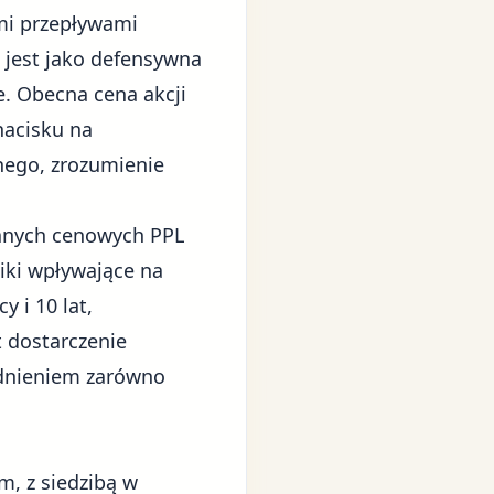
ymi przepływami
jest jako defensywna
. Obecna cena akcji
nacisku na
nego, zrozumienie
danych cenowych PPL
iki wpływające na
 i 10 lat,
 dostarczenie
ędnieniem zarówno
, z siedzibą w