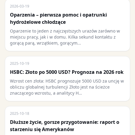
2026-03-19
Oparzenia – pierwsza pomoc i opatrunki
hydrożelowe chłodzące
Oparzenie to jeden z najczęstszych urazów zarówno w
miejscu pracy, jak i w domu. Kilka sekund kontaktu z
gorącą parą, wrzątkiem, gorącym...
2025-10-19
HSBC: Złoto po 5000 USD? Prognoza na 2026 rok
Wzrost cen złota: HSBC prognozuje 5000 USD za uncję w
obliczu globalnej turbulencji Złoto jest na ścieżce
znaczącego wzrostu, a analitycy H…
2025-10-18
Dłuższe życie, gorsze przygotowanie: raport o
starzeniu się Amerykanów