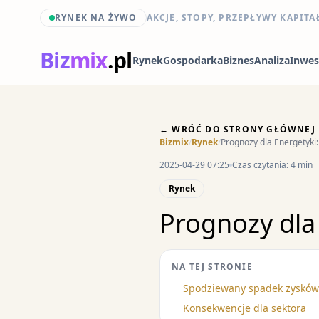
RYNEK NA ŻYWO
AKCJE, STOPY, PRZEPŁYWY KAPITA
Biz
mix
.pl
Rynek
Gospodarka
Biznes
Analiza
Inwes
← WRÓĆ DO STRONY GŁÓWNEJ
Bizmix
/
Rynek
/
Prognozy dla Energetyki
2025-04-29 07:25
Czas czytania: 4 min
Rynek
Prognozy dla
NA TEJ STRONIE
Spodziewany spadek zysków
Konsekwencje dla sektora