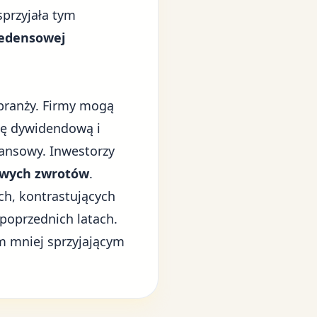
sprzyjała tym
edensowej
branży. Firmy mogą
kę dywidendową i
nansowy. Inwestorzy
owych zwrotów
.
h, kontrastujących
poprzednich latach.
m mniej sprzyjającym