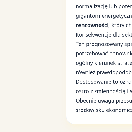
normalizację lub poten
gigantom energetyczny
rentowności
, który c
Konsekwencje dla sek
Ten prognozowany spad
potrzebować ponownie
ogólny kierunek strat
również prawdopodobn
Dostosowanie to ozna
ostro z zmiennością 
Obecnie uwaga przesuw
środowisku ekonomic