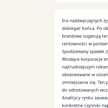
Era nadzwyczajnych z
dobiegać końca. Po ok
branżowe sugerują te
rentowności w porówna
Spodziewany spadek z
Wiodące korporacje en
najtrudniejszym rokie
obserwowane w ostatn
zmniejszania się. Te
do odnotowanych wcze
Analitycy rynku zauwa
konkretne czynniki na