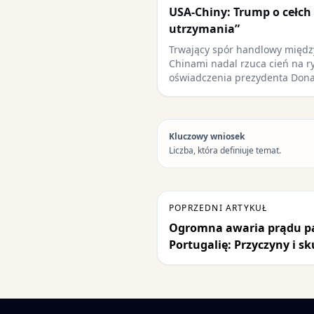
USA-Chiny: Trump o cełch
utrzymania”
Trwający spór handlowy międz
Chinami nadal rzuca cień na r
oświadczenia prezydenta Don
Kluczowy wniosek
Liczba, która definiuje temat.
POPRZEDNI ARTYKUŁ
Ogromna awaria prądu par
Portugalię: Przyczyny i sk