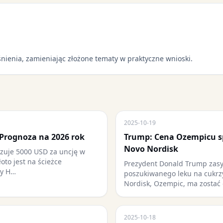
nienia, zamieniając złożone tematy w praktyczne wnioski.
2025-10-19
 Prognoza na 2026 rok
Trump: Cena Ozempicu sp
Novo Nordisk
zuje 5000 USD za uncję w
łoto jest na ścieżce
Prezydent Donald Trump zasy
cy H…
poszukiwanego leku na cukrz
Nordisk, Ozempic, ma zostać
2025-10-18