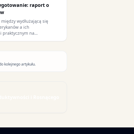
zygotowanie: raport o
ów
ć między wydłużającą się
erykanów a ich
i praktycznym na…
do kolejnego artykułu.
duktywności i Rosnącego