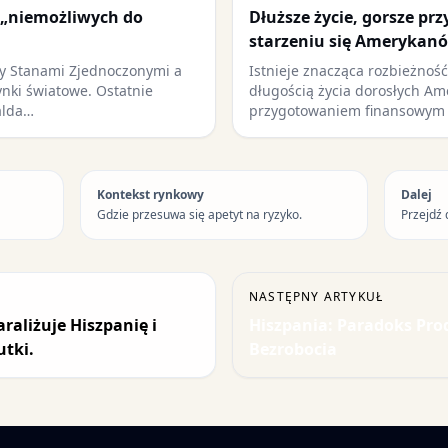
 „niemożliwych do
Dłuższe życie, gorsze pr
starzeniu się Amerykan
y Stanami Zjednoczonymi a
Istnieje znacząca rozbieżnoś
ynki światowe. Ostatnie
długością życia dorosłych Am
alda…
przygotowaniem finansowym 
Kontekst rynkowy
Dalej
Gdzie przesuwa się apetyt na ryzyko.
Przejdź 
NASTĘPNY ARTYKUŁ
aliżuje Hiszpanię i
Hiszpania: Paradoks Pro
utki.
Bezrobocia