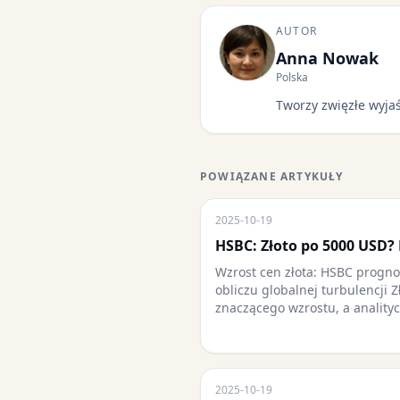
AUTOR
Anna Nowak
Polska
Tworzy zwięzłe wyjaś
POWIĄZANE ARTYKUŁY
2025-10-19
HSBC: Złoto po 5000 USD?
Wzrost cen złota: HSBC progno
obliczu globalnej turbulencji Z
znaczącego wzrostu, a anality
2025-10-19