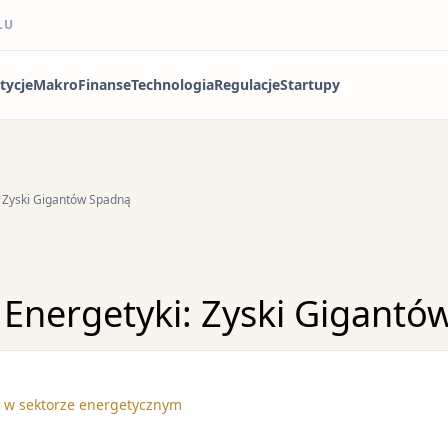
ŁU
tycje
Makro
Finanse
Technologia
Regulacje
Startupy
: Zyski Gigantów Spadną
 Energetyki: Zyski Gigant
 w sektorze energetycznym