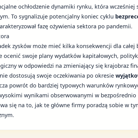
cjalne ochłodzenie dynamiki rynku, która wcześniej 
m. To sygnalizuje potencjalny koniec cyklu
bezprec
harakteryzował fazę ożywienia sektora po pandemii.
tora
ek zysków może mieć kilka konsekwencji dla całej 
 ocenić swoje plany wydatków kapitałowych, polity
egiczny
w odpowiedzi na zmieniający się krajobraz fi
ie dostosują swoje oczekiwania po okresie
wyjątk
cza powrót do bardziej typowych warunków rynkowyc
i wysokimi wynikami obserwowanymi w bezpośrednio 
a się na to, jak te główne firmy poradzą sobie w ty
znym.