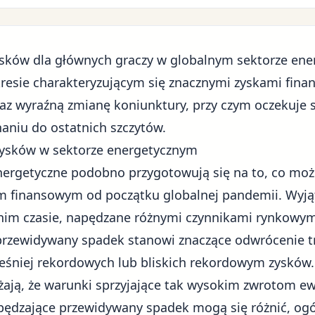
ysków dla głównych graczy w globalnym
sektorze en
resie charakteryzującym się
znacznymi zyskami fina
raz wyraźną
zmianę koniunktury
, przy czym oczekuje
niu do ostatnich szczytów.
ysków w sektorze energetycznym
ergetyczne podobno przygotowują się na to, co może
m finansowym od początku globalnej pandemii. Wyją
im czasie, napędzane różnymi czynnikami rynkowymi
n przewidywany spadek stanowi znaczące odwrócenie 
śniej rekordowych lub bliskich rekordowym zysków.
żają, że warunki sprzyjające tak wysokim zwrotom e
pędzające przewidywany spadek mogą się różnić, ogó