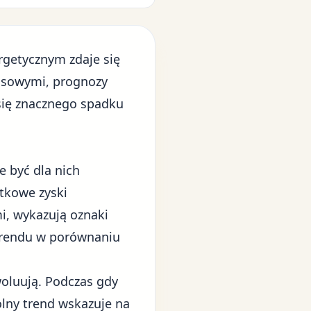
ergetycznym
zdaje się
nsowymi
, prognozy
 się znacznego spadku
 być dla nich
tkowe zyski
, wykazują oznaki
trendu w porównaniu
woluują. Podczas gdy
lny trend wskazuje na