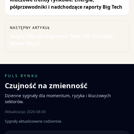
półprzewodniki i nadchodzące raporty Big Tech
NASTĘPNY ARTYKUŁ
Taryfy, Wyniki Gigantów Tech i AI: Co Czeka
Rynek Akcji?
PULS RYNKU
Czujność na zmienność
Dzienne sygnały dla momentum, ryzyka i kluczowych
sektorów.
Aktualizacja: 2026-08-06
Sygnały aktualizowane codziennie.