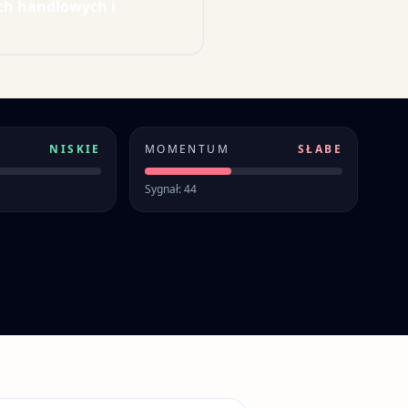
ch handlowych i
NISKIE
MOMENTUM
SŁABE
Sygnał: 44