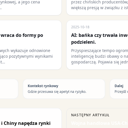
rynkowej, a jego cena
przez chińskich producentów,
…
większą presją w związku z i
2025-10-18
 wraca do formy po
AI: bańka czy trwała inw
podzieleni.
sowych wykazuje odnowione
Przyspieszające tempo ogrom
ująco pozytywnymi wynikami
inteligencję budzi obawy o n
it…
gospodarczą. Pojawia się jed
Kontekst rynkowy
Dalej
Gdzie przesuwa się apetyt na ryzyko.
Przejdź 
NASTĘPNY ARTYKUŁ
i Chiny napędza rynki
Wojna handlowa USA-Ch