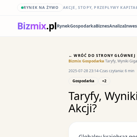
RYNEK NA ŻYWO
AKCJE, STOPY, PRZEPŁYWY KAPITA
Biz
mix
.pl
Rynek
Gospodarka
Biznes
Analiza
Inwes
← WRÓĆ DO STRONY GŁÓWNEJ
Bizmix
/
Gospodarka
/
Taryfy, Wyniki Gig
2025-07-28 23:14
Czas czytania: 6 min
Gospodarka
+2
Taryfy, Wynik
Akcji?
Globalny krajobraz go