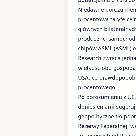
Niedawne porozumieni
procentową taryfę cel
głównych bilateralny
producenci samochodó
chipów
ASML (ASML)
o
Research zwraca jedn
wielkość obu gospoda
USA, co prawdopodobni
procentowego.
Po porozumieniu z UE,
doniesieniami sugerują
geopolityczne tło pop
Rezerwy Federalnej, w
finansowych od
Proct