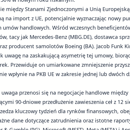
e między Stanami Zjednoczonymi a Unią Europejską u
ną na import z UE, potencjalnie wyznaczając nowy pu
ch umów handlowych. Wśród wczesnych beneficjentów
w, tacy jak
Mercedes-Benz (MBG.DE)
, dostawca sprz
raz producent samolotów
Boeing (BA)
. Jacob Funk K
ak uwagę na zaskakującą asymetrię tej umowy, bior
rek. Przewiduje on umiarkowane zmniejszenie przysz
e wpłynie na PKB UE w zakresie jednej lub dwóch d
 uwaga przenosi się na negocjacje handlowe między 
cymi 90-dniowe przedłużenie zawieszenia ceł z 12 si
rzedza
kluczowy tydzień dla rynków finansowych
, ob
ażne dane dotyczące zatrudnienia oraz istotne rapor
er & Gamble (PG)
,
Microsoft (MSFT)
,
Meta (META)
i
App