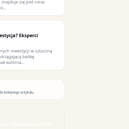
 znajduje się pod coraz
sto…
estycja? Eksperci
nych inwestycji w sztuczną
adciągającą bańkę
nak kontrna…
do kolejnego artykułu.
iny: Optymizm kontra