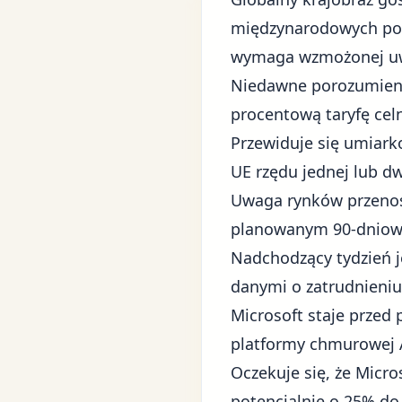
międzynarodowych pol
wymaga wzmożonej uw
Niedawne porozumieni
procentową taryfę cel
Przewiduje się umiar
UE rzędu jednej lub d
Uwaga rynków przenosi
planowanym 90-dniowym
Nadchodzący tydzień j
danymi o zatrudnieni
Microsoft staje przed
platformy chmurowej A
Oczekuje się, że Micr
potencjalnie o 25% d