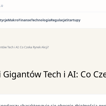
ŁU
tycje
Makro
Finanse
Technologia
Regulacje
Startupy
antów Tech i AI: Co Czeka Rynek Akcji?
i Gigantów Tech i AI: Co C
spodarczy
charakteryzuje się obecnie zbieżnością ew