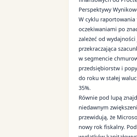
Perspektywy Wynikowe
W cyklu raportowania
oczekiwaniami po znac
zależeć od wydajności
przekraczająca szacun
w segmencie chmurowym
przedsiębiorstw i pop
do roku w stałej walu
35%.
Równie pod lupą znajd
niedawnym zwiększen
przewidują, że Micros
nowy rok fiskalny. Pod
wydatków kapitałowych