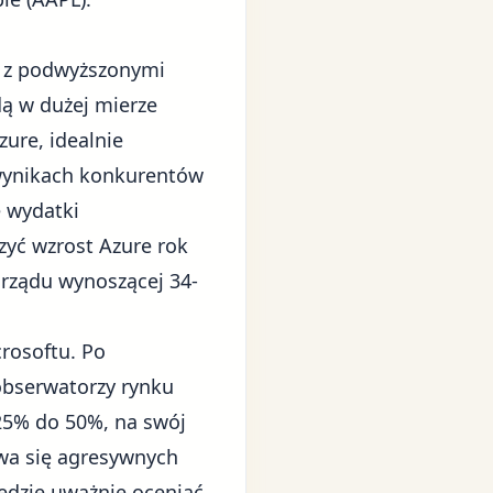
ę z podwyższonymi
ą w dużej mierze
ure, idealnie
 wynikach konkurentów
e wydatki
zyć wzrost Azure rok
rządu wynoszącej 34-
rosoftu. Po
 obserwatorzy rynku
 25% do 50%, na swój
ewa się agresywnych
ędzie uważnie oceniać