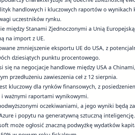
ityk handlowych i kluczowych raportów o wynikach k
agi uczestników rynku.
e między Stanami Zjednoczonymi a Unią Europejską u
ną na import z UE.
kowane zmniejszenie eksportu UE do USA, z potencj
wóch dziesiątych punktu procentowego.
 się na negocjacje handlowe między USA a Chinami,
 przedłużeniu zawieszenia ceł z 12 sierpnia.
est kluczowy dla rynków finansowych, z posiedzenie
u i ważnymi raportami wynikowymi.
 podwyższonymi oczekiwaniami, a jego wyniki będą za
zure i popytu na generatywną sztuczną inteligencję.
osoft może ogłosić znaczną podwyżkę wydatków kapit
o 50% w nowym roku fiskalnym.