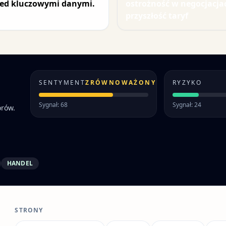
ed kluczowymi danymi.
ostrożność w negocjacja
przyszłość taryf
SENTYMENT
ZRÓWNOWAŻONY
RYZYKO
Sygnał: 68
Sygnał: 24
orów.
HANDEL
STRONY