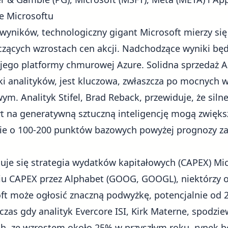
 Microsoftu
 wyników, technologiczny gigant
Microsoft
mierzy si
zących wzrostach cen akcji. Nadchodzące wyniki będ
 jego platformy chmurowej Azure. Solidna sprzedaż Az
ki analityków, jest kluczowa, zwłaszcza po mocnych
. Analityk Stifel, Brad Reback, przewiduje, że siln
yt na generatywną sztuczną inteligencję mogą zwięks
cie o 100-200 punktów bazowych powyżej prognozy za
uje się strategia wydatków kapitałowych (CAPEX) Mic
iu CAPEX przez
Alphabet (GOOG, GOOGL)
, niektórzy
oft może ogłosić znaczną podwyżkę, potencjalnie od
czas gdy analityk Evercore ISI, Kirk Materne, spodzi
, ze wzrostem około 25% w przyszłym roku, rynek b