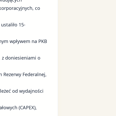
orporacyjnych, co
staliło 15-
alnym wpływem na PKB
 z doniesieniami o
m Rezerwy Federalnej,
leżeć od wydajności
ałowych (CAPEX),