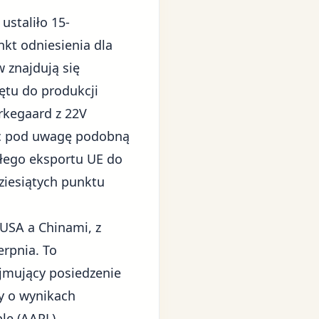
staliło 15-
nkt odniesienia dla
 znajdują się
ętu do produkcji
irkegaard z 22V
ąc pod uwagę podobną
łego eksportu UE do
ziesiątych punktu
USA a Chinami, z
erpnia. To
ejmujący posiedzenie
ty o wynikach
le (AAPL)
.