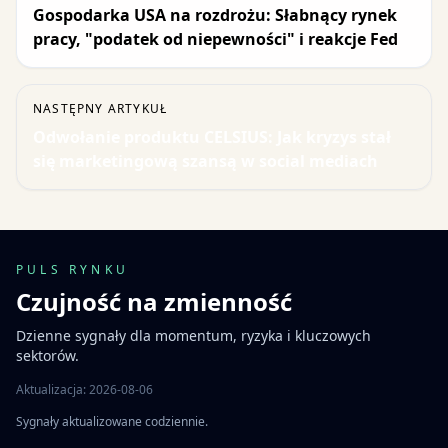
Gospodarka USA na rozdrożu: Słabnący rynek
pracy, "podatek od niepewności" i reakcje Fed
NASTĘPNY ARTYKUŁ
Odwołanie produktu CELSIUS: Jak kryzys stał
się marketingową szansą w social mediach
PULS RYNKU
Czujność na zmienność
Dzienne sygnały dla momentum, ryzyka i kluczowych
sektorów.
Aktualizacja: 2026-08-06
Sygnały aktualizowane codziennie.