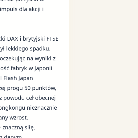
mpuls dla akcji i
ki DAX i brytyjski FTSE
ył lekkiego spadku.
oczekując na wyniki z
ość fabryk w Japonii
l Flash Japan
żej progu 50 punktów,
 z powodu ceł obecnej
Hongkongu nieznacznie
ny wzrost.
znaczną siłę,
ym danym