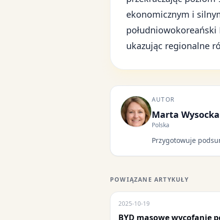
ekonomicznym i silny
południowokoreański K
ukazując regionalne r
AUTOR
Marta Wysocka
Polska
Przygotowuje podsu
POWIĄZANE ARTYKUŁY
2025-10-19
BYD masowe wycofanie p