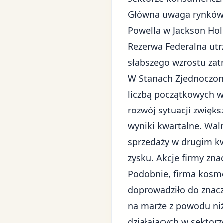
Główna uwaga rynków 
Powella w Jackson Hol
Rezerwa Federalna utr
słabszego wzrostu zatr
W Stanach Zjednoczony
liczbą początkowych w
rozwój sytuacji zwięk
wyniki kwartalne.
Wal
sprzedaży w drugim kw
zysku. Akcje firmy zna
Podobnie, firma kosme
doprowadziło do znacz
na marże z powodu niżs
działających w sekto