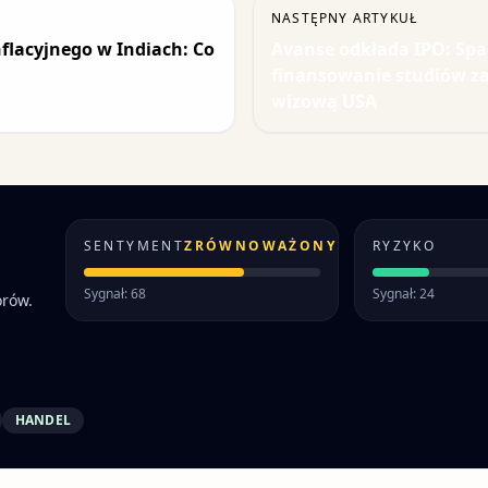
NASTĘPNY ARTYKUŁ
nflacyjnego w Indiach: Co
Avanse odkłada IPO: Sp
finansowanie studiów za 
wizową USA
SENTYMENT
ZRÓWNOWAŻONY
RYZYKO
Sygnał: 68
Sygnał: 24
orów.
HANDEL