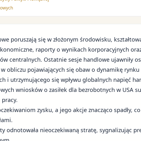
dowych
owe poruszają się w złożonym środowisku, kształto
ekonomiczne, raporty o wynikach korporacyjnych or
ów centralnych. Ostatnie sesje handlowe ujawniły o
 w obliczu pojawiających się obaw o dynamikę rynku
ch i utrzymującego się wpływu globalnych napięć ha
owych wniosków o zasiłek dla bezrobotnych w USA su
 pracy.
oczekiwaniom zysku, a jego akcje znacząco spadły, c
łami.
y odnotowała nieoczekiwaną stratę, sygnalizując pr
nym.