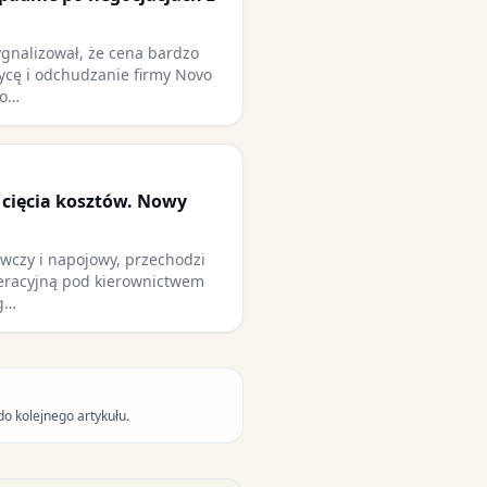
gnalizował, że cena bardzo
ycę i odchudzanie firmy Novo
 o…
i cięcia kosztów. Nowy
ywczy i napojowy, przechodzi
peracyjną pod kierownictwem
g…
do kolejnego artykułu.