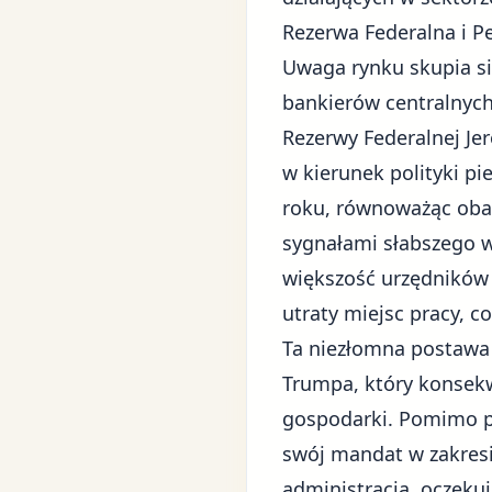
Rezerwa Federalna i Pe
Uwaga rynku skupia si
bankierów centralnyc
Rezerwy Federalnej Je
w kierunek polityki p
roku, równoważąc obaw
sygnałami słabszego w
większość urzędników 
utraty miejsc pracy, c
Ta niezłomna postawa 
Trumpa
, który konse
gospodarki. Pomimo pre
swój mandat w zakresi
administracja, oczeku