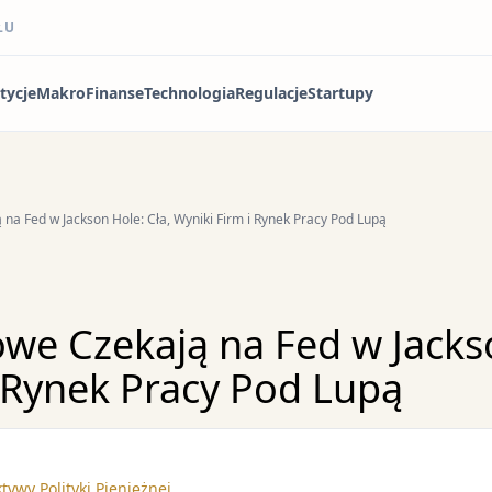
ŁU
tycje
Makro
Finanse
Technologia
Regulacje
Startupy
 na Fed w Jackson Hole: Cła, Wyniki Firm i Rynek Pracy Pod Lupą
we Czekają na Fed w Jackso
i Rynek Pracy Pod Lupą
ywy Polityki Pieniężnej