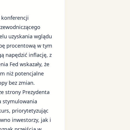
 konferencji
Przewodniczącego
celu uzyskania wglądu
topę procentową w tym
napędzić inflację, z
enia Fed
wskazały, że
em niż potencjalne
topy bez zmian.
ze strony Prezydenta
lu stymulowania
urs, priorytetyzując
wno inwestorzy, jak i
oznak przejścia w