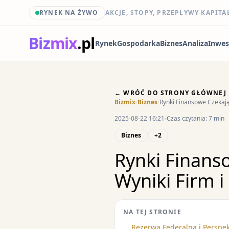
RYNEK NA ŻYWO
AKCJE, STOPY, PRZEPŁYWY KAPITA
Biz
mix
.pl
Rynek
Gospodarka
Biznes
Analiza
Inwes
← WRÓĆ DO STRONY GŁÓWNEJ
Bizmix
/
Biznes
/
Rynki Finansowe Czekają
2025-08-22 16:21
Czas czytania: 7 min
Biznes
+2
Rynki Finanso
Wyniki Firm 
NA TEJ STRONIE
Rezerwa Federalna i Perspekt