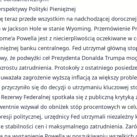
rspektywy Polityki Pieniężnej
ę teraz przede wszystkim na nadchodzącej dorocznej
h w Jackson Hole w stanie Wyoming. Przemówienie 
rome'a Powella jest z niecierpliwością oczekiwane w 
ieniężnej banku centralnego. Fed utrzymał główną s
y, że podwyżki ceł Prezydenta Donalda Trumpa mogą 
zrostu zatrudnienia.
Protokoły z ostatniego posiedz
uważała zagrożenie wyższą inflacją za większy probl
o przyczyniło się do decyzji o utrzymaniu kluczowej s
Rezerwy Federalnej spotkała się z
publiczną krytyką 
kwentnie wzywał do obniżek stóp procentowych w ce
sji politycznej, urzędnicy Fed utrzymali niezależny k
e stabilności cen i maksymalnego zatrudnienia. Zaró
ją na wystąpienie Powella w poszukiwaniu wszelkich 