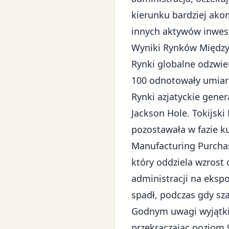
kierunku bardziej akom
innych aktywów inwes
Wyniki Rynków Międz
Rynki globalne odzwier
100 odnotowały umiark
Rynki azjatyckie gener
Jackson Hole. Tokijsk
pozostawała w fazie ku
Manufacturing Purchas
który oddziela wzrost
administracji na eks
spadł, podczas gdy s
Godnym uwagi wyjątkie
przekraczając poziom 