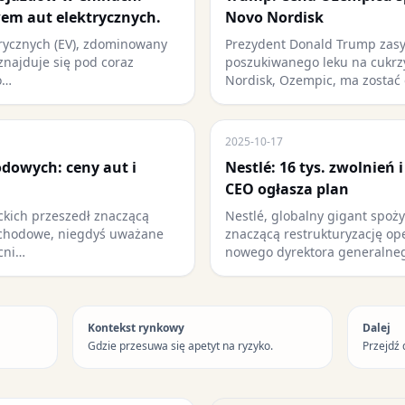
em aut elektrycznych.
Novo Nordisk
rycznych (EV), zdominowany
Prezydent Donald Trump zasy
znajduje się pod coraz
poszukiwanego leku na cukrz
o…
Nordisk, Ozempic, ma zostać
2025-10-17
dowych: ceny aut i
Nestlé: 16 tys. zwolnień 
CEO ogłasza plan
kich przeszedł znaczącą
Nestlé, globalny gigant spoż
ochodowe, niegdyś uważane
znaczącą restrukturyzację o
ecni…
nowego dyrektora generalne
Kontekst rynkowy
Dalej
Gdzie przesuwa się apetyt na ryzyko.
Przejdź 