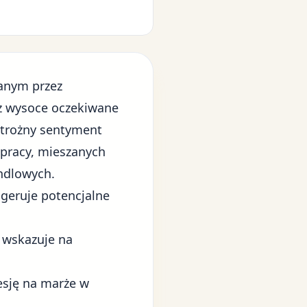
wanym przez
az wysoce oczekiwane
strożny sentyment
 pracy, mieszanych
ndlowych.
geruje potencjalne
o wskazuje na
esję na marże w