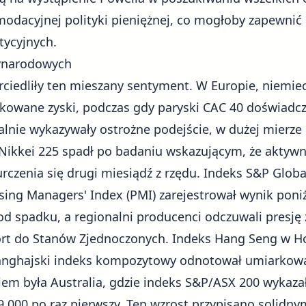
odacyjnej polityki pieniężnej, co mogłoby zapewnić i
tycyjnych.
ynarodowych
ciedliły ten mieszany sentyment. W Europie, niemiec
owane zyski, podczas gdy paryski CAC 40 doświadcz
alnie wykazywały ostrożne podejście, w dużej mierze 
i Nikkei 225 spadł po badaniu wskazującym, że aktywn
rczenia się drugi miesiądź z rzędu. Indeks S&P Globa
ing Managers' Index (PMI) zarejestrował wynik poni
 od spadku, a regionalni producenci odczuwali presję
port do Stanów Zjednoczonych. Indeks Hang Seng w 
zanghajski indeks kompozytowy odnotował umiarkowa
m była Australia, gdzie indeks S&P/ASX 200 wykazał 
9 000 po raz pierwszy. Ten wzrost przypisano solidn