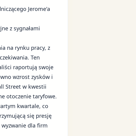
niczącego Jerome'a
jne z sygnałami
a na rynku pracy, z
czekiwania. Ten
liści raportują swoje
dawno wzrost zysków i
l Street w kwestii
ne otoczenie taryfowe.
artym kwartale, co
rzymującą się presję
e wyzwanie dla firm