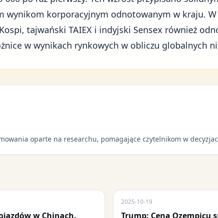
m wynikom korporacyjnym odnotowanym w kraju. W in
ospi, tajwański TAIEX i indyjski Sensex również odn
óżnice w wynikach rynkowych w obliczu globalnych n
mowania oparte na researchu, pomagające czytelnikom w decyzjac
2025-10-19
ojazdów w Chinach.
Trump: Cena Ozempicu sp