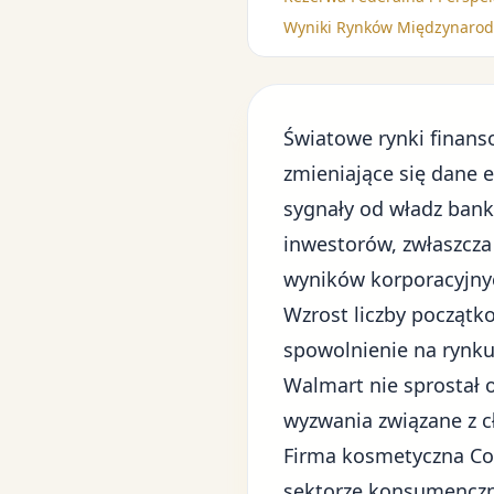
Wyniki Rynków Międzynaro
Światowe rynki finans
zmieniające się dane 
sygnały od władz bank
inwestorów, zwłaszcza
wyników korporacyjny
Wzrost liczby początk
spowolnienie na rynku
Walmart nie sprostał 
wyzwania związane z c
Firma kosmetyczna Cot
sektorze konsumencz