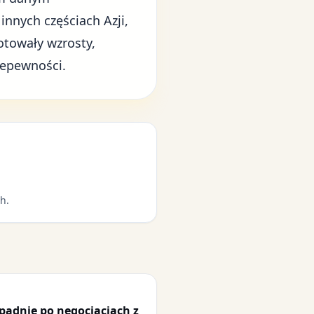
nych częściach Azji,
otowały wzrosty,
iepewności.
h.
adnie po negocjacjach z