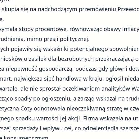
skupia się na nadchodzącym przemówieniu Przewod
e.
zymała stopy procentowe, równoważąc obawy inflacy
udnienia, mimo presji politycznej.
ch pojawiły się wskaźniki potencjalnego spowolnieni
niosków o zasiłek dla bezrobotnych przekraczającą o
sza niepewność gospodarczą, podczas gdy główni deta
mart
, największa sieć handlowa w kraju, ogłosił nie
artale, ale nie sprostał oczekiwaniom analityków Wal
cząco spadły po ogłoszeniu, a zarząd wskazał na trud
tyczna Coty odnotowała nieoczekiwaną stratę w czw
nego spadku wartości jej akcji. Firma wskazała na ut
zej sprzedaży i wpływu ceł, co odzwierciedla szersz
rze konsumencznym.