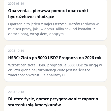
2026-03-19
Oparzenia – pierwsza pomoc i opatrunki
hydrożelowe chłodzące
Oparzenie to jeden z najczęstszych urazów zarówno w
miejscu pracy, jak i w domu. Kilka sekund kontaktu z
gorącą parą, wrzątkiem, gorącym...
2025-10-19
HSBC: Złoto po 5000 USD? Prognoza na 2026 rok
Wzrost cen złota: HSBC prognozuje 5000 USD za uncję w
obliczu globalnej turbulencji Złoto jest na ścieżce
znaczącego wzrostu, a analitycy H…
2025-10-18
Dłuższe życie, gorsze przygotowanie: raport o
starzeniu się Amerykanów